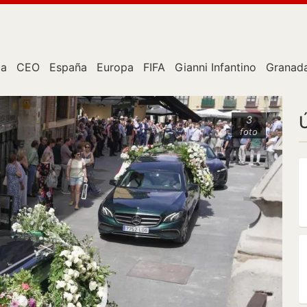
ta
CEO
España
Europa
FIFA
Gianni Infantino
Granad
3
foto