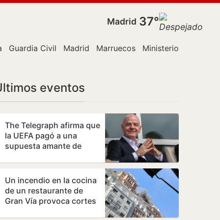
37°
Madrid
a
Guardia Civil
Madrid
Marruecos
Ministerio público
P
Últimos eventos
The Telegraph afirma que
la UEFA pagó a una
supuesta amante de
Infantino y este lo niega
Un incendio en la cocina
de un restaurante de
Gran Vía provoca cortes
de tráfico en el centro