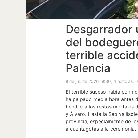
Desgarrador ú
del bodeguero
terrible accid
Palencia
8 de jul. de 2026 19:30
, 4 noticias, 
El terrible suceso había conmo
ha palpado media hora antes 
bendijera los restos mortales d
y Álvaro. Hasta la Seo vallisol
provincia, especialmente de los
a cuentagotas a la ceremonia.