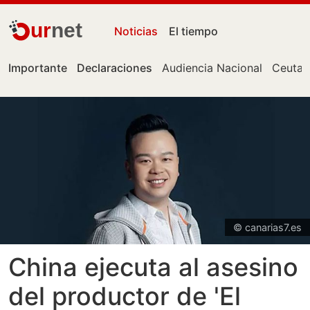
ur
net
Noticias
El tiempo
Importante
Declaraciones
Audiencia Nacional
Ceuta
© canarias7.es
China ejecuta al asesino
del productor de 'El