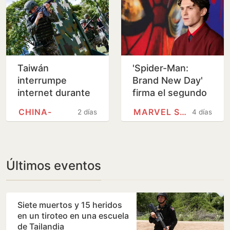
Taiwán
'Spider-Man:
interrumpe
Brand New Day'
internet durante
firma el segundo
sus maniobras
mejor estreno de
CHINA-
MARVEL STUDIOS
2 días
4 días
militares
la historia y roza
ya los 1.000…
Últimos eventos
Siete muertos y 15 heridos
en un tiroteo en una escuela
de Tailandia