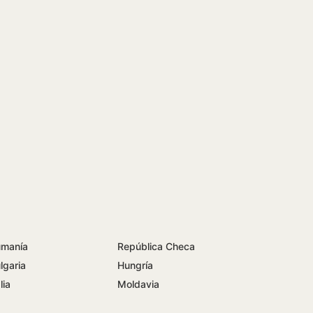
manía
República Checa
lgaria
Hungría
lia
Moldavia