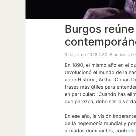
Burgos reúne 
contemporán
9 de jul. de 2026 2:30
, 5 noticias, 0
En 1890, el mismo año en el q
revolucionó el mundo de la na
upon History , Arthur Conan D
frases más útiles para entender
en particular: "Cuando has eli
que parezca, debe ser la verda
En ese año, la visión imperant
de la hegemonía mundial y por
armadas dominantes, controlar 