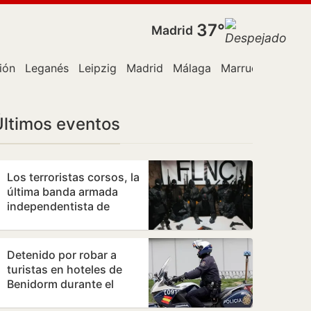
37°
Madrid
ión
Leganés
Leipzig
Madrid
Málaga
Marruecos
Polic
Últimos eventos
Los terroristas corsos, la
última banda armada
independentista de
Europa, declaran la
guerra a los…
Detenido por robar a
turistas en hoteles de
Benidorm durante el
desayuno