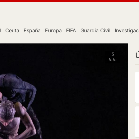
l
Ceuta
España
Europa
FIFA
Guardia Civil
Investigac
5
foto