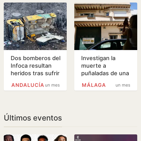
Dos bomberos del
Investigan la
Infoca resultan
muerte a
heridos tras sufrir
puñaladas de una
un accidente con
madre y su hija
ANDALUCÍA
MÁLAGA
un mes
un mes
su camión en
tras un incendio
Bédar
en Málaga
Últimos eventos