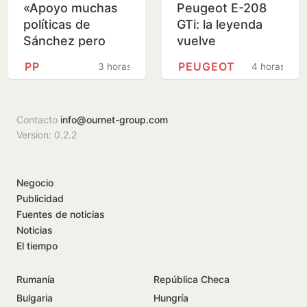
«Apoyo muchas
Peugeot E-208
políticas de
GTi: la leyenda
Sánchez pero
vuelve
ignorar al PP en
PP
PEUGEOT
3 horas
4 horas
temas básicos es
un error»
Contacto
info@ournet-group.com
Version: 0.2.2
Negocio
Publicidad
Fuentes de noticias
Noticias
El tiempo
Rumanía
República Checa
Bulgaria
Hungría