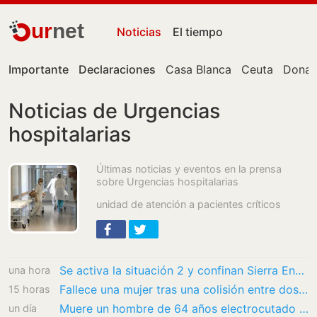
ur
net
Noticias
El tiempo
Importante
Declaraciones
Casa Blanca
Ceuta
Donal
Noticias de Urgencias
hospitalarias
Últimas noticias y eventos en la prensa
sobre Urgencias hospitalarias
unidad de atención a pacientes críticos
Se activa la situación 2 y confinan Sierra Engarcerán por el humo del incendio forestal
una hora
Fallece una mujer tras una colisión entre dos coches en N-111 en Soria
15 horas
Muere un hombre de 64 años electrocutado en una torre eléctrica de Bailén
un día