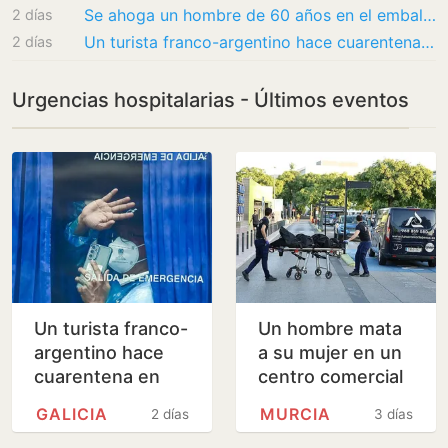
Se ahoga un hombre de 60 años en el embalse abulense de La Aceña
2 días
Un turista franco-argentino hace cuarentena en Galicia por hantavirus
2 días
Urgencias hospitalarias - Últimos eventos
Un turista franco-
Un hombre mata
argentino hace
a su mujer en un
cuarentena en
centro comercial
Galicia por
de Murcia y logra
GALICIA
MURCIA
2 días
3 días
hantavirus
huir