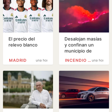
El precio del
Desalojan masías
relevo blanco
y confinan un
municipio de
Castellón por tres
MADRID
INCENDIO FORESTAL
una hora
una hora
incendios
simultáneos