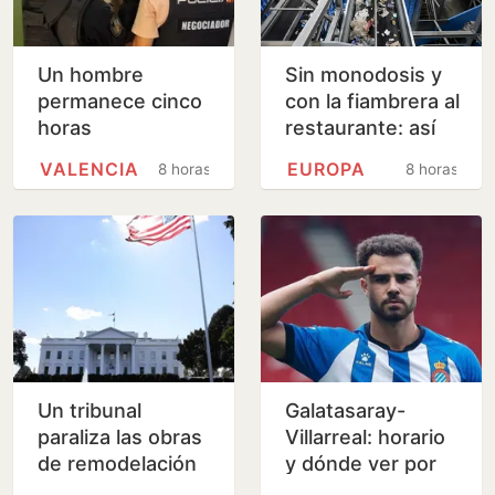
Un hombre
Sin monodosis y
permanece cinco
con la fiambrera al
horas
restaurante: así
atrincherado en
cambia el uso de
VALENCIA
EUROPA
8 horas
8 horas
un piso de
plásticos la nueva
Valencia con su
directiva…
madre
Un tribunal
Galatasaray-
paraliza las obras
Villarreal: horario
de remodelación
y dónde ver por
de la Casa Blanca
televisión el