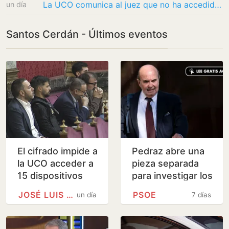
La UCO comunica al juez que no ha accedido a 15 teléfonos y memorias de Aldama y Koldo…
un día
Santos Cerdán - Últimos eventos
El cifrado impide a
Pedraz abre una
la UCO acceder a
pieza separada
15 dispositivos
para investigar los
clave de Koldo y
supuestos pagos
JOSÉ LUIS ÁBALOS
PSOE
un día
7 días
Aldama
del PSOE para
financiar las…