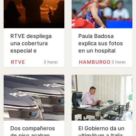
RTVE despliega
Paula Badosa
una cobertura
explica sus fotos
especial e
en un hospital
inclusiva para
RTVE
HAMBURGO
3 horas
3 horas
seguir el eclipse
solar del 12 de
agosto
Dos compañeros
El Gobierno da un
de piso acaban
ultimátum a Italia