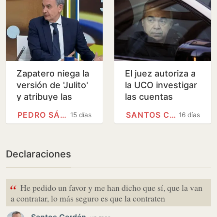
Zapatero niega la
El juez autoriza a
versión de 'Julito'
la UCO investigar
y atribuye las
las cuentas
joyas a una
bancarias de
PEDRO SÁNCHEZ
SANTOS CERDÁN
15 días
16 días
«cortesía» sin
Santos Cerdán y
concretar su
su familia
origen
Declaraciones
“
He pedido un favor y me han dicho que sí, que la van
a contratar, lo más seguro es que la contraten