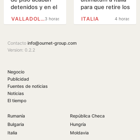
detenidos y en el
para que retire los
hospital por
controles en la
VALLADOLID
ITALIA
3 horas
4 horas
agredirse con
frontera a los
muletas y floreros
viajeros que…
Contacto
info@ournet-group.com
Version: 0.2.2
Negocio
Publicidad
Fuentes de noticias
Noticias
El tiempo
Rumanía
República Checa
Bulgaria
Hungría
Italia
Moldavia