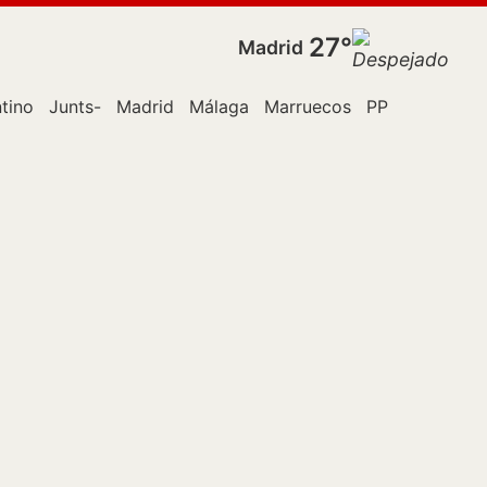
27°
Madrid
ntino
Junts-
Madrid
Málaga
Marruecos
PP
Policía
R