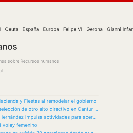
l
Ceuta
España
Europa
Felipe VI
Gerona
Gianni Infa
anos
prensa sobre Recursos humanos
al
acienda y Fiestas al remodelar el gobierno
El PSOE pide paralizar el proceso del selección de otro alto directivo en Cantur “a dedo y…
La Fundación Legado Literario Miguel Hernández impulsa actividades para acercar la obra…
el voley femenino