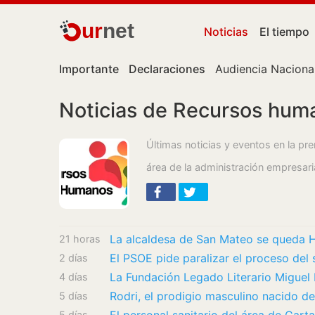
ur
net
Noticias
El tiempo
Importante
Declaraciones
Audiencia Naciona
Noticias de Recursos hum
Últimas noticias y eventos en la 
área de la administración empresari
La alcaldesa de San Mateo se queda H
21 horas
2 días
4 días
Rodri, el prodigio masculino nacido d
5 días
5 días