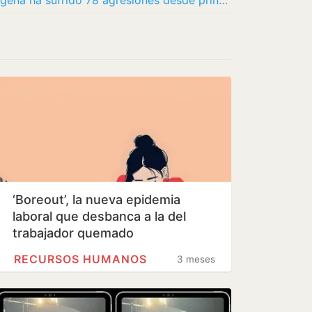
El personal sanitario del área de Cartagena ha sufrido 78 agresiones desde principios de…
‘Boreout’, la nueva epidemia
laboral que desbanca a la del
trabajador quemado
RECURSOS HUMANOS
3 meses