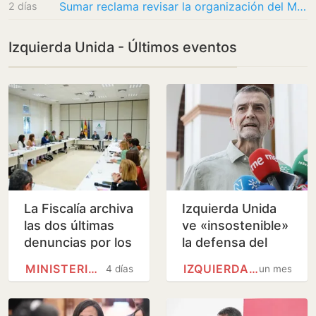
Sumar reclama revisar la organización del Mundial de 2030 con Marruecos por la crisis de…
2 días
Izquierda Unida - Últimos eventos
La Fiscalía archiva
Izquierda Unida
las dos últimas
ve «insostenible»
denuncias por los
la defensa del
cribados de
PSOE a Zapatero
MINISTERIO PÚBLICO
IZQUIERDA UNIDA
4 días
un mes
cáncer de mama
y llama a refundar
el espacio de…