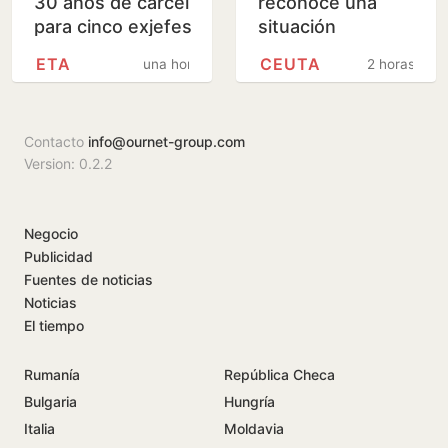
30 años de cárcel
reconoce una
para cinco exjefes
situación
de ETA por
«compleja» en
ETA
CEUTA
una hora
2 horas
ordenar el
Ceuta pero confía
asesinato de
en reubicar a los
Gregorio…
menores en…
Contacto
info@ournet-group.com
Version: 0.2.2
Negocio
Publicidad
Fuentes de noticias
Noticias
El tiempo
Rumanía
República Checa
Bulgaria
Hungría
Italia
Moldavia