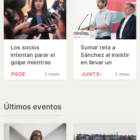
Los socios
Sumar reta a
intentan parar el
Sánchez al insistir
golpe mientras
en llevar un
Podemos
nuevo decreto de
PSOE
JUNTS-
2 meses
3 meses
recupera el 15-M
vivienda al
ante un
Congreso
«Gobierno
insostenible»
Últimos eventos