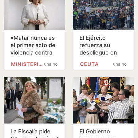
«Matar nunca es
El Ejército
el primer acto de
refuerza su
violencia contra
despliegue en
una mujer, sino el
Ceuta con dos
MINISTERIO PÚBLICO
CEUTA
una hora
una hora
último; debemos
fragatas de la
estar alerta…
Armada
La Fiscalía pide
El Gobierno