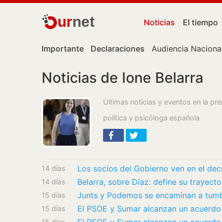
ur
net
Noticias
El tiempo
Importante
Declaraciones
Audiencia Naciona
Noticias de Ione Belarra
Últimas noticias y eventos en la pr
política y psicóloga española
14 días
14 días
Junts y Podemos se encaminan a tumba
15 días
15 días
15 días