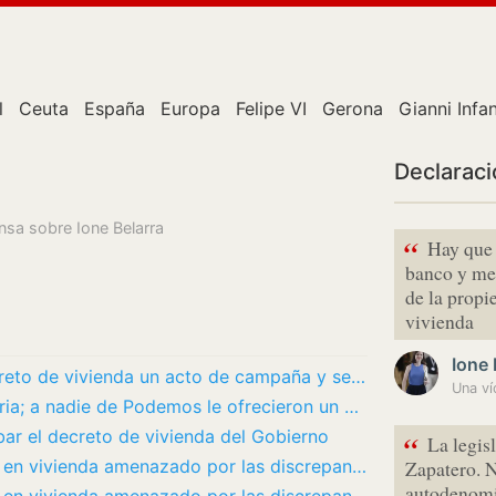
l
Ceuta
España
Europa
Felipe VI
Gerona
Gianni Infa
Declarac
ensa sobre Ione Belarra
“
Hay que 
banco y met
de la propi
vivienda
Ione 
Los socios del Gobierno ven en el decreto de vivienda un acto de campaña y se preparan…
Belarra, sobre Díaz: define su trayectoria; a nadie de Podemos le ofrecieron un «puestazo»
r el decreto de vivienda del Gobierno
“
La legis
El PSOE y Sumar alcanzan un acuerdo en vivienda amenazado por las discrepancias entre sus…
Zapatero. 
autodenomi