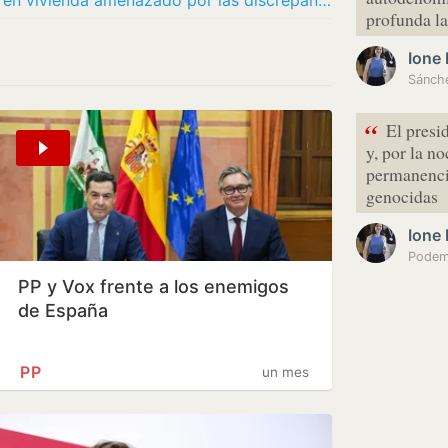
El PSOE y Sumar alcanzan un acuerdo en vivienda amenazado por las discrepancias entre sus…
profunda l
Ione 
“
El presi
y, por la n
permanenci
genocidas
Ione 
PP y Vox frente a los enemigos
de España
PP
un mes