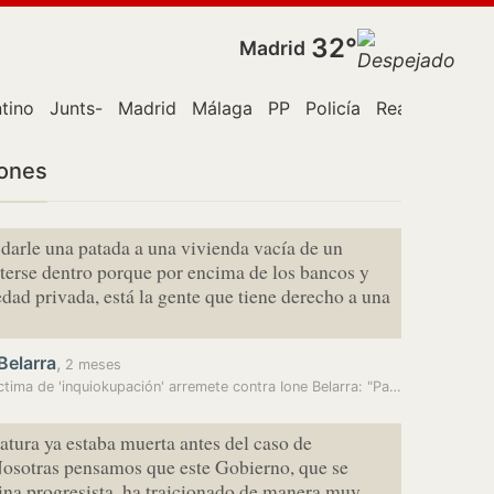
32°
Madrid
ntino
Junts-
Madrid
Málaga
PP
Policía
Real Madrid
iones
darle una patada a una vivienda vacía de un
erse dentro porque por encima de los bancos y
edad privada, está la gente que tiene derecho a una
Belarra
,
2 meses
Una víctima de 'inquiokupación' arremete contra Ione Belarra: "Parece…
latura ya estaba muerta antes del caso de
Nosotras pensamos que este Gobierno, que se
na progresista, ha traicionado de manera muy