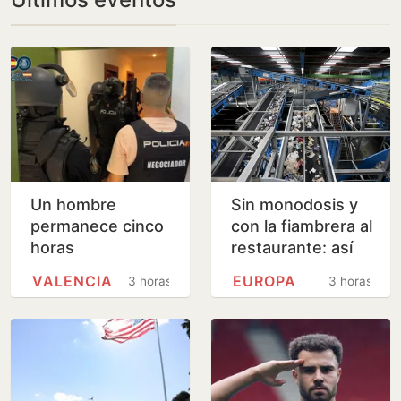
Un hombre
Sin monodosis y
permanece cinco
con la fiambrera al
horas
restaurante: así
atrincherado en
cambia el uso de
VALENCIA
EUROPA
3 horas
3 horas
un piso de
plásticos la nueva
Valencia con su
directiva…
madre