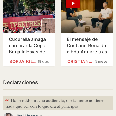
Cucurella amaga
El mensaje de
con tirar la Copa,
Cristiano Ronaldo
Borja Iglesias de
a Edu Aguirre tras
DJ... las
conocerse que
BORJA IGLESIAS
CRISTIANO RONALDO
18 días
5 meses
anécdotas de la
participará en la
fiesta de La Roja
Velada del Año VI
Declaraciones
“
Ha perdido mucha audiencia, obviamente no tiene
nada que ver con lo que era al principio