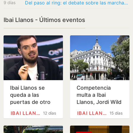
Del paso al ring: el debate sobre las marchas procesionales fuera de la Semana Santa
9 días
Ibai Llanos - Últimos eventos
Ibai Llanos se
Competencia
queda a las
multa a Ibai
puertas de otro
Llanos, Jordi Wild
récord de
y Nachter por
IBAI LLANOS
IBAI LLANOS
12 días
15 días
audiencia con la
publicidad
Velada del Año VI
encubierta y
contenidos…