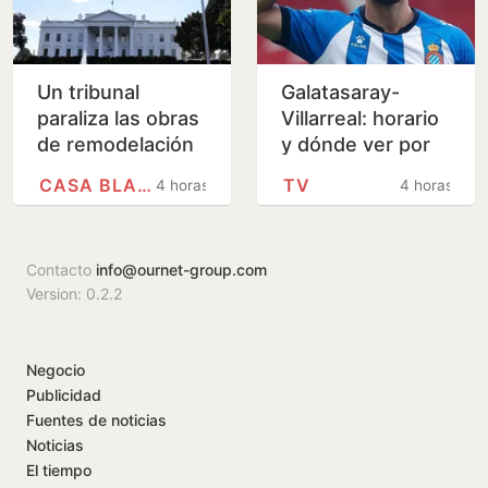
Un tribunal
Galatasaray-
paraliza las obras
Villarreal: horario
de remodelación
y dónde ver por
de la Casa Blanca
televisión el
CASA BLANCA
TV
4 horas
4 horas
ordenadas por
último amistoso
Trump
de pretemporada
del…
Contacto
info@ournet-group.com
Version: 0.2.2
Negocio
Publicidad
Fuentes de noticias
Noticias
El tiempo