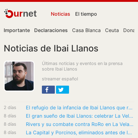
ur
net
Noticias
El tiempo
Importante
Declaraciones
Casa Blanca
Ceuta
Donal
Noticias de Ibai Llanos
Últimas noticias y eventos en la prensa
sobre Ibai Llanos
streamer español
El refugio de la infancia de Ibai Llanos que recomienda ‘National Geographic’
2 días
El gran sueño de Ibai Llanos: celebrar La Velada del Año en Bilbao y subirse al ring en…
8 días
Rivers y su combate contra RoRo en La Velada del Año VI: "Estaba peleando contra una…
8 días
La Capital y Porcinos, eliminados antes de lo previsto en la Kings World Cup Clubes
8 días