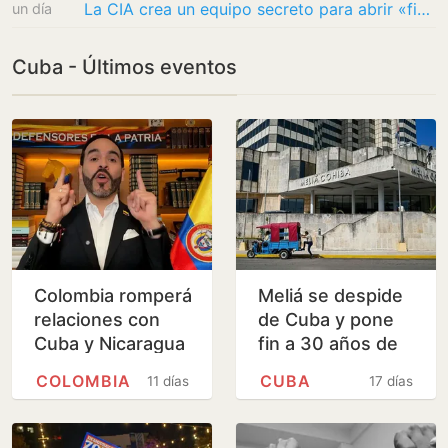
La CIA crea un equipo secreto para abrir «fisuras» en la élite política de Cuba y empujar…
un día
Cuba - Últimos eventos
Colombia romperá
Meliá se despide
relaciones con
de Cuba y pone
Cuba y Nicaragua
fin a 30 años de
negocio hotelero
COLOMBIA
CUBA
11 días
17 días
en la isla