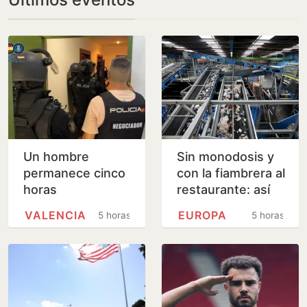
Un hombre
Sin monodosis y
permanece cinco
con la fiambrera al
horas
restaurante: así
atrincherado en
cambia el uso de
VALENCIA
EUROPA
5 horas
5 horas
un piso de
plásticos la nueva
Valencia con su
directiva…
madre