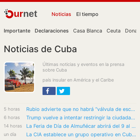
ur
net
Noticias
El tiempo
Importante
Declaraciones
Casa Blanca
Ceuta
Donal
Noticias de Cuba
Últimas noticias y eventos en la prensa
sobre Cuba
país insular en América y el Caribe
Rubio advierte que no habrá “válvula de escape” para Cuba: “No pueden limitarse a esperar”
5 horas
Trump vuelve a intentar restringir la ciudadanía por nacimiento pese a la sentencia del…
6 horas
La Feria de Día de Almuñécar abrirá del 9 al 11 de agosto con cinco conciertos gratuitos,…
14 horas
La CIA establece un grupo operativo en Cuba para facilitar el cambio de régimen
un día