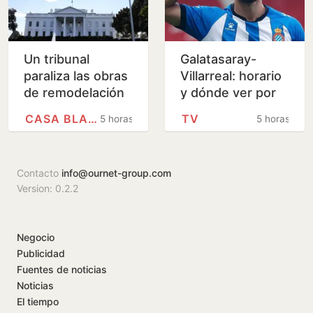
Un tribunal
Galatasaray-
paraliza las obras
Villarreal: horario
de remodelación
y dónde ver por
de la Casa Blanca
televisión el
CASA BLANCA
TV
5 horas
5 horas
ordenadas por
último amistoso
Trump
de pretemporada
del…
Contacto
info@ournet-group.com
Version: 0.2.2
Negocio
Publicidad
Fuentes de noticias
Noticias
El tiempo