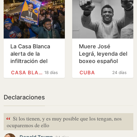
La Casa Blanca
Muere José
alerta de la
Legrá, leyenda del
infiltración del
boxeo español
castrismo en el
CASA BLANCA
CUBA
18 días
24 días
Partido
Demócrata de EE
UU
Declaraciones
“
Si los tienen, y es muy posible que los tengan, nos
ocuparemos de ello