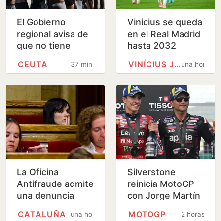
El Gobierno
Vinicius se queda
regional avisa de
en el Real Madrid
que no tiene
hasta 2032
medios para
CEUTA
VINÍCIUS JÚNIOR
37 minutos
una hora
acoger a menores
de Ceuta, pero
admite que…
La Oficina
Silverstone
Antifraude admite
reinicia MotoGP
una denuncia
con Jorge Martín
sobre la
líder y Marc
CATALUÑA
MOTOGP
una hora
2 horas
contratación de la
Márquez al