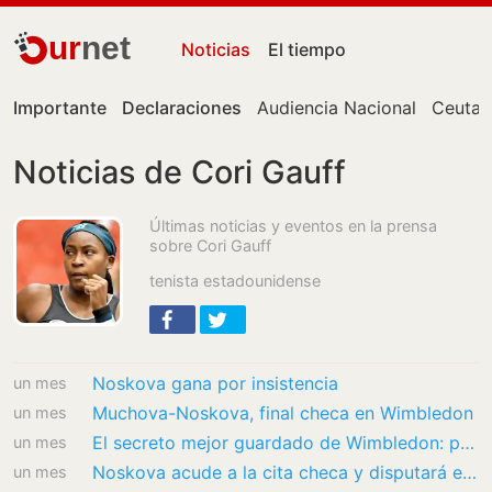
ur
net
Noticias
El tiempo
Importante
Declaraciones
Audiencia Nacional
Ceuta
Noticias de Cori Gauff
Últimas noticias y eventos en la prensa
sobre Cori Gauff
tenista estadounidense
Noskova gana por insistencia
un mes
Muchova-Noskova, final checa en Wimbledon
un mes
El secreto mejor guardado de Wimbledon: por qué estrellas como Djokovic y Gauff prefieren…
un mes
Noskova acude a la cita checa y disputará el título a Muchova
un mes