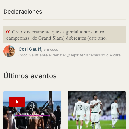
Declaraciones
“
Creo sinceramente que es genial tener cuatro
campeonas (de Grand Slam) diferentes (este año)
Cori Gauff
,
9 meses
Coco Gauff abre el debate: ¿Mejor tenis femenino o Alcaraz-Sinner?
Últimos eventos