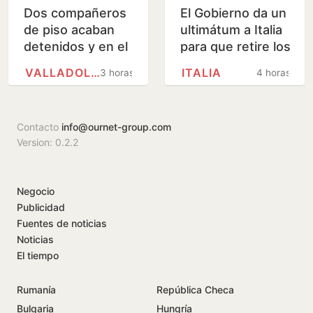
Dos compañeros
El Gobierno da un
de piso acaban
ultimátum a Italia
detenidos y en el
para que retire los
hospital por
controles en la
VALLADOLID
ITALIA
3 horas
4 horas
agredirse con
frontera a los
muletas y floreros
viajeros que…
Contacto
info@ournet-group.com
Version: 0.2.2
Negocio
Publicidad
Fuentes de noticias
Noticias
El tiempo
Rumanía
República Checa
Bulgaria
Hungría