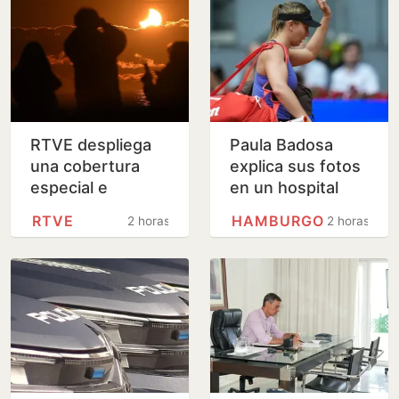
RTVE despliega
Paula Badosa
una cobertura
explica sus fotos
especial e
en un hospital
inclusiva para
RTVE
HAMBURGO
2 horas
2 horas
seguir el eclipse
solar del 12 de
agosto