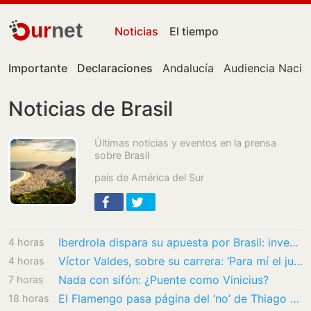
ur
net
Noticias
El tiempo
Importante
Declaraciones
Andalucía
Audiencia Nacio
Noticias de Brasil
Últimas noticias y eventos en la prensa
sobre Brasil
país de América del Sur
Iberdrola dispara su apuesta por Brasil: invertirá 526 millones hasta 2030 para modernizar…
4 horas
Víctor Valdes, sobre su carrera: ‘Para mí el jugar de portero cada fin de semana ha sido…
4 horas
Nada con sifón: ¿Puente como Vinicius?
7 horas
El Flamengo pasa página del ‘no’ de Thiago Almada con un fichaje ilusionante
18 horas