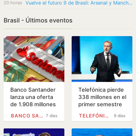
Vuelve el futuro 9 de Brasil: Arsenal y Manchester United se interesan en Kaua Elias
20 horas
Brasil - Últimos eventos
Banco Santander
Telefónica pierde
lanza una oferta
338 millones en el
de 1.908 millones
primer semestre
para comprar el
pero mejora sus
BANCO SANTANDER
TELEFÓNICA
7 días
9 días
10% que aún no
previsiones para
controlaba de
2026
su…