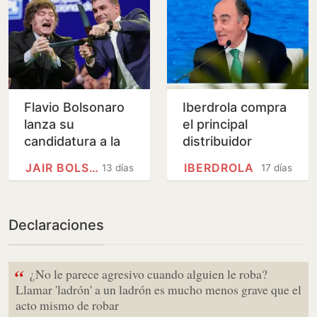
Flavio Bolsonaro
Iberdrola compra
lanza su
el principal
candidatura a la
distribuidor
presidencia de
eléctrico de
JAIR BOLSONARO
IBERDROLA
13 días
17 días
Brasil
Finlandia por
5.000 millones
Declaraciones
“
¿No le parece agresivo cuando alguien le roba?
Llamar 'ladrón' a un ladrón es mucho menos grave que el
acto mismo de robar