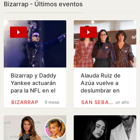
Bizarrap - Últimos eventos
Bizarrap y Daddy
Alauda Ruiz de
Yankee actuarán
Azúa vuelve a
para la NFL en el
deslumbrar en
partido del
San Sebastián
BIZARRAP
SAN SEBASTIÁN
9 meses
un año
Bernabéu
con 'Los
domingos'