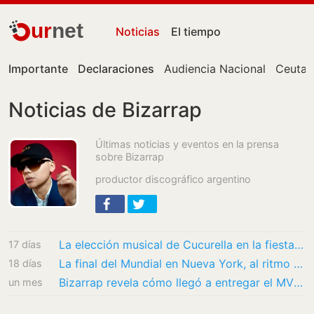
ur
net
Noticias
El tiempo
Importante
Declaraciones
Audiencia Nacional
Ceuta
Noticias de Bizarrap
Últimas noticias y eventos en la prensa
sobre Bizarrap
productor discográfico argentino
La elección musical de Cucurella en la fiesta del Mundial enfurece a Argentina
17 días
La final del Mundial en Nueva York, al ritmo de Quevedo
18 días
Bizarrap revela cómo llegó a entregar el MVP a Messi y las redes estallan por un detalle
un mes