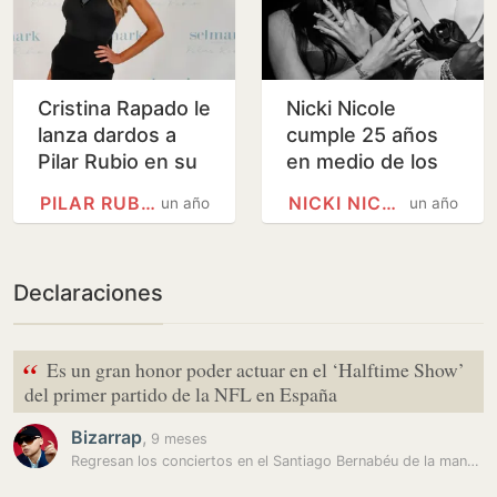
Cristina Rapado le
Nicki Nicole
lanza dardos a
cumple 25 años
Pilar Rubio en su
en medio de los
canción 'La prima
rumores que la
PILAR RUBIO
NICKI NICOLE
un año
un año
que más se
vinculan con
arrima'
Lamine Yamal
Declaraciones
“
Es un gran honor poder actuar en el ‘Halftime Show’
del primer partido de la NFL en España
Bizarrap
,
9 meses
Regresan los conciertos en el Santiago Bernabéu de la mano de la NFL:…