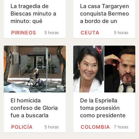
La tragedia de
La casa Targaryen
Biescas minuto a
conquista Bermeo
minuto: qué
a bordo de un
ocurrió en la riada
navío vasco
PIRINEOS
CEUTA
5 horas
5 horas
mortal de hace
30 años
El homicida
De la Espriella
confeso de Gloria
toma posesión
fue a buscarla
como presidente
días antes del
de Colombia este
POLICÍA
COLOMBIA
5 horas
7 horas
crimen: «Dijo que
viernes y ratifica
había quedado
el giro a la…