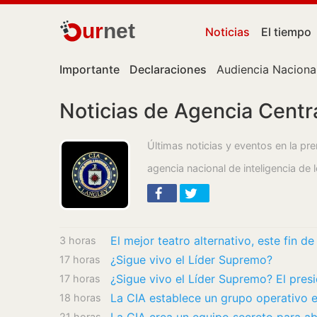
ur
net
Noticias
El tiempo
Importante
Declaraciones
Audiencia Naciona
Noticias de Agencia Centra
Últimas noticias y eventos en la pr
agencia nacional de inteligencia de
El mejor teatro alternativo, este fin d
3 horas
¿Sigue vivo el Líder Supremo?
17 horas
17 horas
La CIA establece un grupo operativo e
18 horas
21 horas