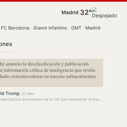
32°
Madrid
rlaska
FC Barcelona
Gianni Infantino
GMT
Madrid
Málaga
M
iones
he anuncio la desclasificación y publicación
e información crítica de inteligencia que revela
dades estremecedoras en nuestra infraestructura
ld Trump
,
21 días
Trump desclasifica documentos de la CIA para demostrar el fraude…