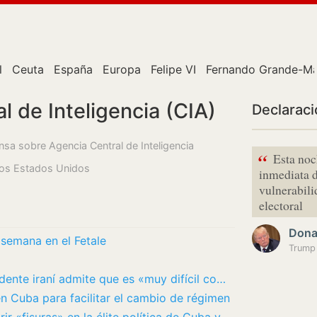
l
Ceuta
España
Europa
Felipe VI
Fernando Grande-Ma
l de Inteligencia (CIA)
Declarac
ensa sobre Agencia Central de Inteligencia
“
Esta noc
 los Estados Unidos
inmediata d
vulnerabili
electoral
Dona
e semana en el Fetale
¿Sigue vivo el Líder Supremo? El presidente iraní admite que es «muy difícil comunicarse»…
n Cuba para facilitar el cambio de régimen