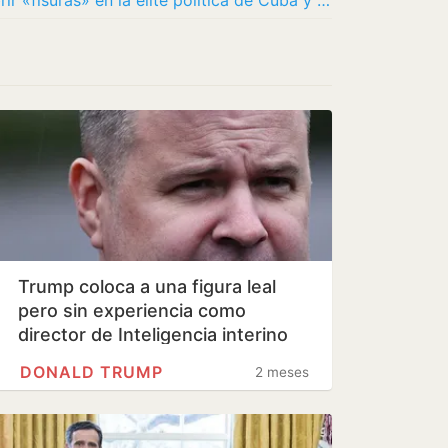
La CIA crea un equipo secreto para abrir «fisuras» en la élite política de Cuba y empujar…
Trump coloca a una figura leal
pero sin experiencia como
director de Inteligencia interino
DONALD TRUMP
2 meses