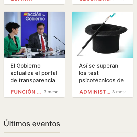
abuso de
empleo público?
temporalidad en
el sector público
El Gobierno
Así se superan
actualiza el portal
los test
de transparencia
psicotécnicos de
para mejorar la
las oposiciones
FUNCIÓN PÚBLICA
ADMINISTRACIÓN GENERAL DEL…
3 meses
3 meses
accesibilidad de
los ciudadanos
Últimos eventos