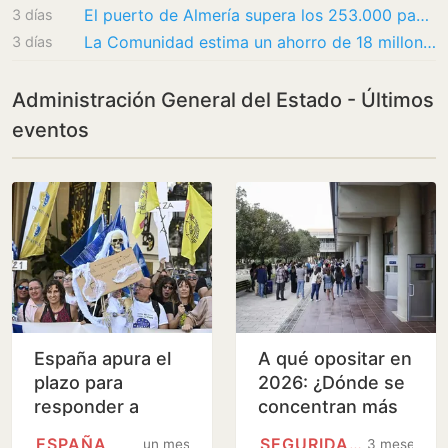
El puerto de Almería supera los 253.000 pasajeros y los 64.000 vehículos embarcados…
3 días
La Comunidad estima un ahorro de 18 millones para ciudadanos y empresas con la…
3 días
Administración General del Estado - Últimos
eventos
España apura el
A qué opositar en
plazo para
2026: ¿Dónde se
responder a
concentran más
Bruselas sobre el
oportunidades de
ESPAÑA
SEGURIDAD SOCIAL
un mes
3 meses