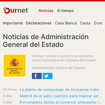
ur
net
Noticias
El tiempo
Importante
Declaraciones
Casa Blanca
Ceuta
Donal
Noticias de Administración
General del Estado
Últimas noticias y eventos en la prensa
sobre Administración General del Estado
administración pública de España
La planta de compostaje de Zonzamas tratará 4.375 toneladas anuales de biorresiduos
14 horas
Madrid da el salto cuántico para mejorar servicios
3 días
Extremadura blinda el comercio ambulante: las licencias municipales se amplían a 15 años
3 días