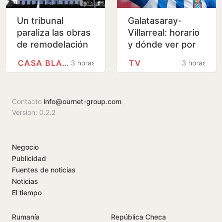
Un tribunal
Galatasaray-
paraliza las obras
Villarreal: horario
de remodelación
y dónde ver por
de la Casa Blanca
televisión el
CASA BLANCA
TV
3 horas
3 horas
ordenadas por
último amistoso
Trump
de pretemporada
del…
Contacto
info@ournet-group.com
Version: 0.2.2
Negocio
Publicidad
Fuentes de noticias
Noticias
El tiempo
Rumanía
República Checa