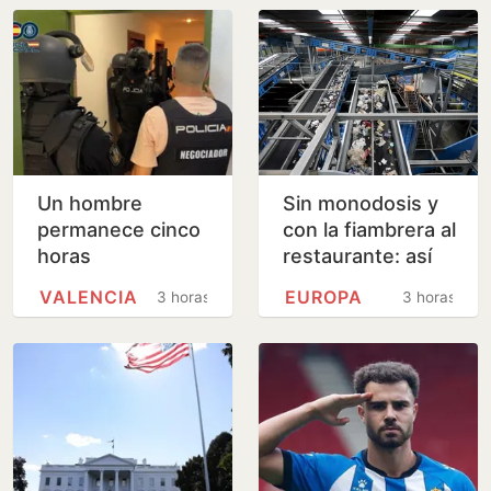
Un hombre
Sin monodosis y
permanece cinco
con la fiambrera al
horas
restaurante: así
atrincherado en
cambia el uso de
VALENCIA
EUROPA
3 horas
3 horas
un piso de
plásticos la nueva
Valencia con su
directiva…
madre