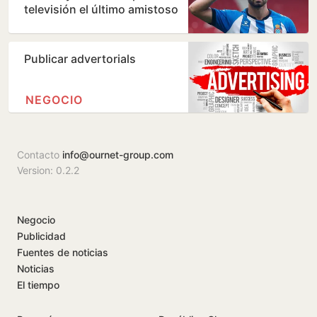
televisión el último amistoso
de pretemporada del…
Publicar advertorials
NEGOCIO
Contacto
info@ournet-group.com
Version: 0.2.2
Negocio
Publicidad
Fuentes de noticias
Noticias
El tiempo