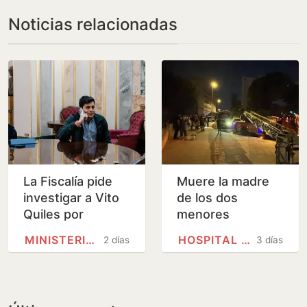
Noticias relacionadas
La Fiscalía pide
Muere la madre
investigar a Vito
de los dos
Quiles por
menores
presunta estafa al
fallecidos en el
MINISTERIO PÚBLICO
HOSPITAL UNIVERSITARIO VIRGEN…
2 días
3 días
recaudar
incendio de
donaciones para
Benalmádena
víctimas…