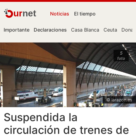
ur
net
Noticias
El tiempo
Importante
Declaraciones
Casa Blanca
Ceuta
Donal
5
foto
© larazon.es
Suspendida la
circulación de trenes de