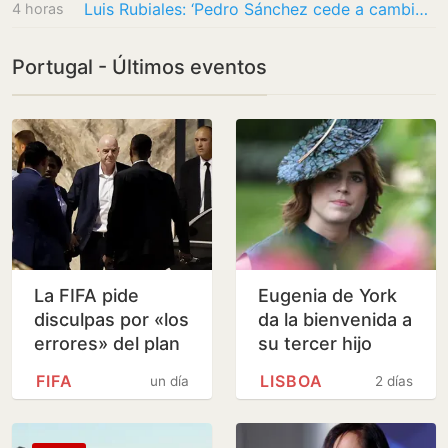
Luis Rubiales: ‘Pedro Sánchez cede a cambio de ponerse la medalla y anunciar que España…
4 horas
Portugal - Últimos eventos
La FIFA pide
Eugenia de York
disculpas por «los
da la bienvenida a
errores» del plan
su tercer hijo
de privatización
FIFA
LISBOA
un día
2 días
del Mundial