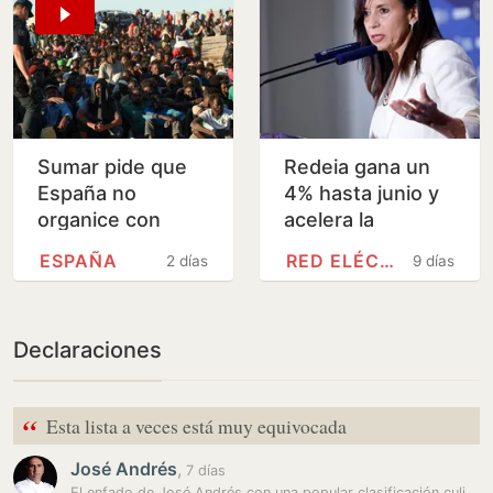
Sumar pide que
Redeia gana un
España no
4% hasta junio y
organice con
acelera la
Marruecos el
inversión en la
ESPAÑA
RED ELÉCTRICA
2 días
9 días
Mundial de 2030
red eléctrica
por la crisis de
Ceuta
Declaraciones
“
Esta lista a veces está muy equivocada
José Andrés
,
7 días
El enfado de José Andrés con una popular clasificación culinaria:…