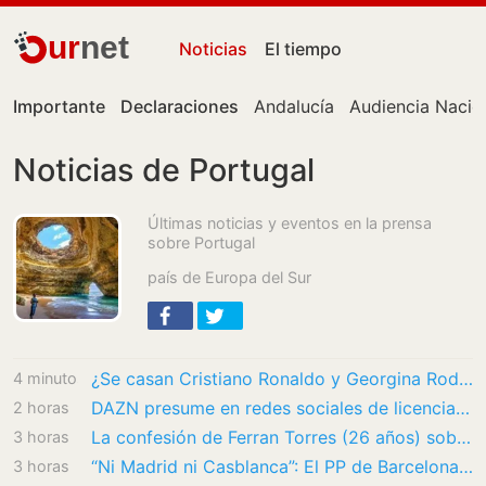
ur
net
Noticias
El tiempo
Importante
Declaraciones
Andalucía
Audiencia Nacio
Noticias de Portugal
Últimas noticias y eventos en la prensa
sobre Portugal
país de Europa del Sur
¿Se casan Cristiano Ronaldo y Georgina Rodríguez? La inesperada fecha que apunta a su…
4 minutos
DAZN presume en redes sociales de licencias tras hacerse con los derechos de la Liga…
2 horas
La confesión de Ferran Torres (26 años) sobre su nueva faceta como modelo: ‘Me gustaría…
3 horas
“Ni Madrid ni Casblanca”: El PP de Barcelona exige que la capital catalana acoja la final…
3 horas