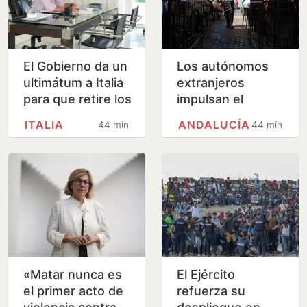
El Gobierno da un
Los autónomos
ultimátum a Italia
extranjeros
para que retire los
impulsan el
controles en la
empleo turístico
ITALIA
ANDALUCÍA
44 minutos
44 minutos
frontera a los
en plena
viajeros que…
regularización
«Matar nunca es
El Ejército
el primer acto de
refuerza su