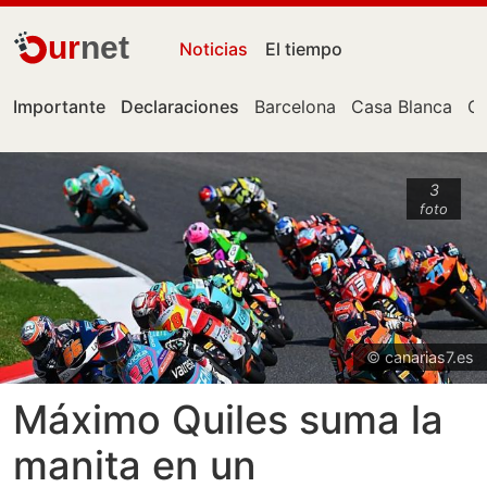
ur
net
Noticias
El tiempo
Importante
Declaraciones
Barcelona
Casa Blanca
Ce
3
foto
© canarias7.es
Máximo Quiles suma la
manita en un