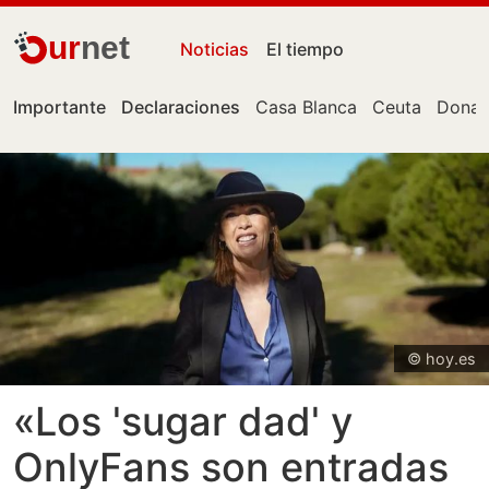
ur
net
Noticias
El tiempo
Importante
Declaraciones
Casa Blanca
Ceuta
Donal
© hoy.es
«Los 'sugar dad' y
OnlyFans son entradas