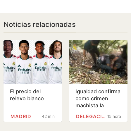
Noticias relacionadas
El precio del
Igualdad confirma
relevo blanco
como crimen
machista la
muerte de
MADRID
DELEGACIÓN DEL GOBIERNO
42 minutos
15 horas
Melinda, de 45
años, en