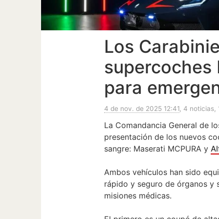
Los Carabinie
supercoches 
para emergen
4 de nov. de 2025 12:41
, 4 noticias, 
La Comandancia General de los
presentación de los nuevos co
sangre: Maserati MCPURA y
A
Ambos vehículos han sido equi
rápido y seguro de órganos y s
misiones médicas.
El primero es un coupé de alt