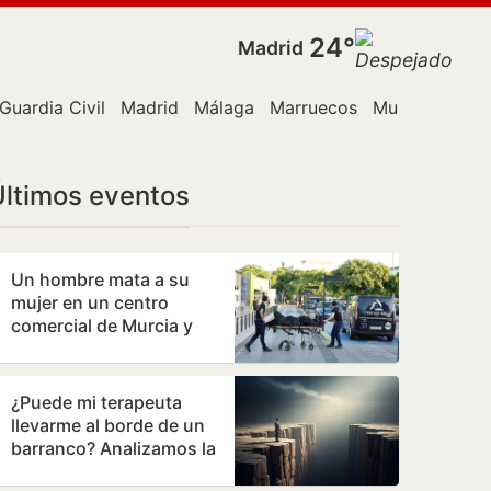
24°
Madrid
Guardia Civil
Madrid
Málaga
Marruecos
Murcia
PP
P
Últimos eventos
Un hombre mata a su
mujer en un centro
comercial de Murcia y
logra huir
¿Puede mi terapeuta
llevarme al borde de un
barranco? Analizamos la
terapia de los Andic