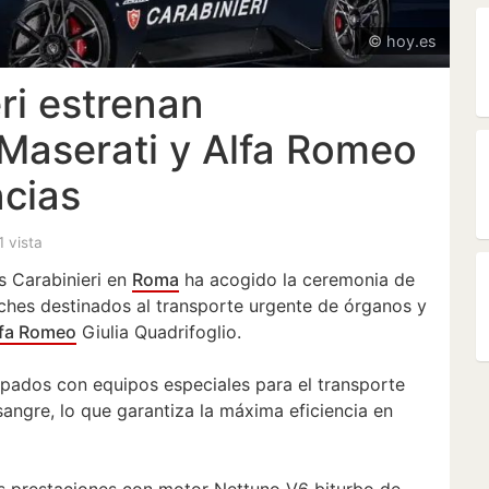
© hoy.es
ri estrenan
Maserati y Alfa Romeo
cias
1 vista
 Carabinieri en
Roma
ha acogido la ceremonia de
ches destinados al transporte urgente de órganos y
lfa Romeo
Giulia Quadrifoglio.
pados con equipos especiales para el transporte
angre, lo que garantiza la máxima eficiencia en
as prestaciones con motor Nettuno V6 biturbo de