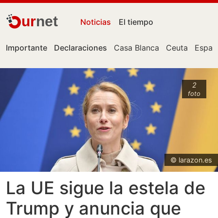
ur
net
Noticias
El tiempo
Importante
Declaraciones
Casa Blanca
Ceuta
Españ
2
foto
© larazon.es
La UE sigue la estela de
Trump y anuncia que