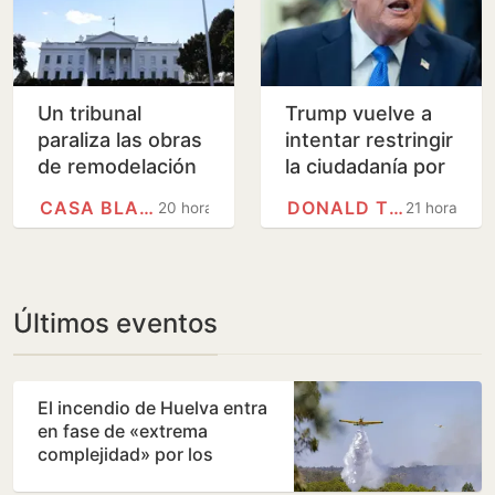
Un tribunal
Trump vuelve a
paraliza las obras
intentar restringir
de remodelación
la ciudadanía por
de la Casa Blanca
nacimiento pese a
CASA BLANCA
DONALD TRUMP
20 horas
21 horas
ordenadas por
la sentencia del
Trump
Supremo
Últimos eventos
El incendio de Huelva entra
en fase de «extrema
complejidad» por los
cambios de viento