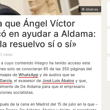
© ideal.es
 que Ángel Víctor
có en ayudar a Aldama:
a resuelvo sí o sí»
 2 vistas
, a cuyo contenido íntegro ha tenido acceso este
nes solo se conocieran 85 de las 350 páginas del
ensajes de
WhatsApp
y de audios que se
García
, el exasesor de
José Luis Ábalos
y que,
lmente de De Aldama para que el empresario
ciones socialistas.
spués de la cena en Madrid del 15 de julio en la que –
on Torres, De Aldama, Ábalos y Koldo, el presidente