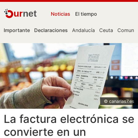
ur
net
Noticias
El tiempo
Importante
Declaraciones
Andalucía
Ceuta
Comunid
© canarias7.es
La factura electrónica se
convierte en un