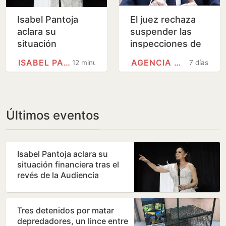
Isabel Pantoja
El juez rechaza
aclara su
suspender las
situación
inspecciones de
financiera tras el
Hacienda a
ISABEL PANTOJA
AGENCIA TRIBUTARIA
12 minutos
7 días
revés de la
Zapatero y su
Audiencia
familia
Nacional
Últimos eventos
Isabel Pantoja aclara su
situación financiera tras el
revés de la Audiencia
Nacional
Tres detenidos por matar
depredadores, un lince entre