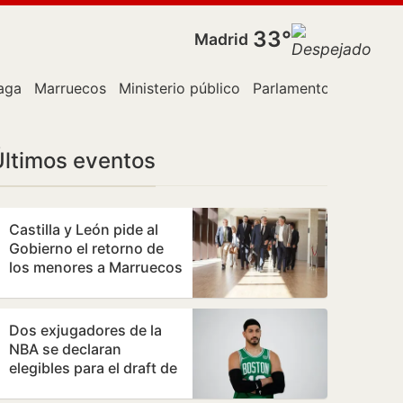
33°
Madrid
aga
Marruecos
Ministerio público
Parlamento
PP
Poli
Últimos eventos
Castilla y León pide al
Gobierno el retorno de
los menores a Marruecos
desde Ceuta
Dos exjugadores de la
NBA se declaran
elegibles para el draft de
la liga femenina