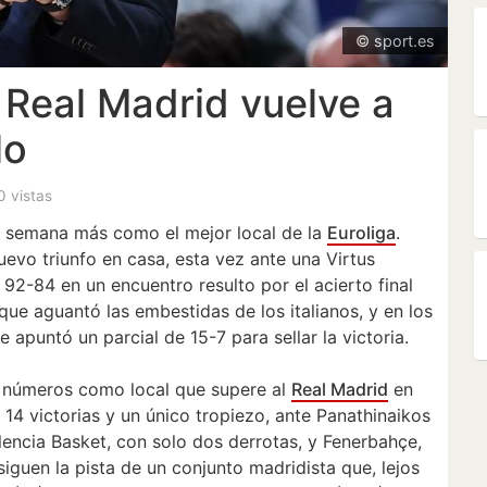
© sport.es
l Real Madrid vuelve a
lo
 0 vistas
a semana más como el mejor local de la
Euroliga
.
evo triunfo en casa, esta vez ante una Virtus
92-84 en un encuentro resulto por el acierto final
 que aguantó las embestidas de los italianos, y en los
e apuntó un parcial de 15-7 para sellar la victoria.
 números como local que supere al
Real Madrid
en
 14 victorias y un único tropiezo, ante Panathinaikos
encia Basket, con solo dos derrotas, y Fenerbahçe,
siguen la pista de un conjunto madridista que, lejos