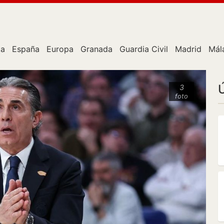
ta
España
Europa
Granada
Guardia Civil
Madrid
Mál
3
foto