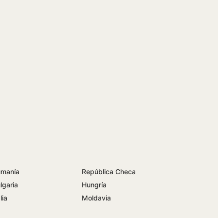
manía
República Checa
lgaria
Hungría
lia
Moldavia