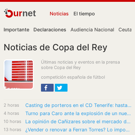
ur
net
Noticias
El tiempo
Importante
Declaraciones
Audiencia Nacional
Ceuta
Noticias de Copa del Rey
Últimas noticias y eventos en la prensa
sobre Copa del Rey
competición española de fútbol
Casting de porteros en el CD Tenerife: hasta cuatro opciones para ser el segundo de Dani…
2 horas
Turno para Caro ante la explosión de un nuevo ‘caso Valles’ en la UD Las Palmas
4 horas
La opinión de Cañizares sobre el mercado del Valencia CF: ‘No hay un proyecto’
10 horas
¿Vender o renovar a Ferran Torres? Lo importante es valorarlo
13 horas