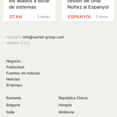
los aliados a dotar
cesión de Unai
de sistemas
Núñez al Espanyol
antimisiles a
OTAN
ESPANYOL
2 horas
2 horas
Ucrania antes del
invierno
Contacto
info@ournet-group.com
Version: 0.2.2
Negocio
Publicidad
Fuentes de noticias
Noticias
El tiempo
Rumanía
República Checa
Bulgaria
Hungría
Italia
Moldavia