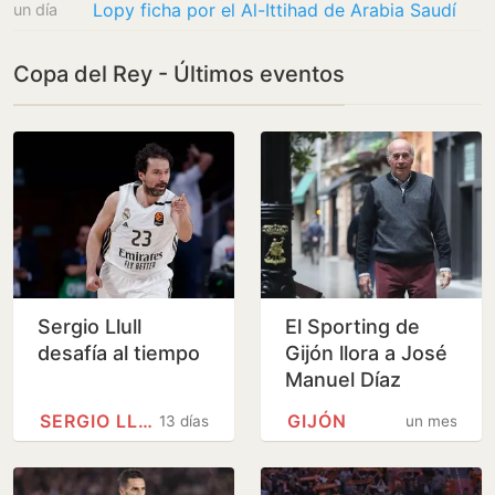
Lopy ficha por el Al-Ittihad de Arabia Saudí
un día
Copa del Rey - Últimos eventos
Sergio Llull
El Sporting de
desafía al tiempo
Gijón llora a José
Manuel Díaz
Novoa, su
SERGIO LLULL
GIJÓN
13 días
un mes
entrenador más
longevo