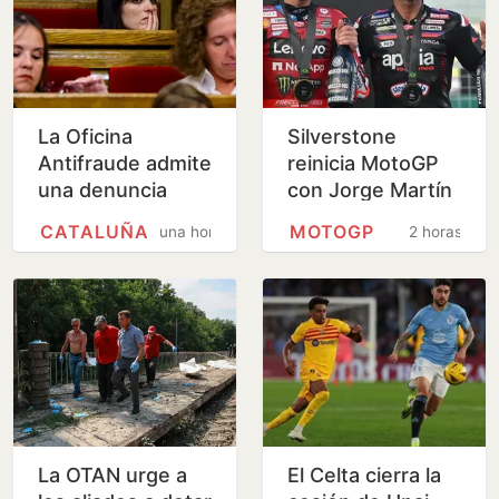
La Oficina
Silverstone
Antifraude admite
reinicia MotoGP
una denuncia
con Jorge Martín
sobre la
líder y Marc
CATALUÑA
MOTOGP
una hora
2 horas
contratación de la
Márquez al
hija de Orriols
acecho
como policía…
La OTAN urge a
El Celta cierra la