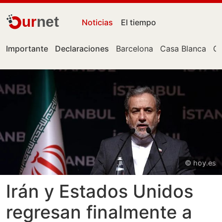
ur
net
Noticias
El tiempo
Importante
Declaraciones
Barcelona
Casa Blanca
Ce
© hoy.es
Irán y Estados Unidos
regresan finalmente a