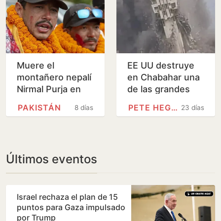
Muere el
EE UU destruye
montañero nepalí
en Chabahar una
Nirmal Purja en
de las grandes
una avalancha en
torres del control
PAKISTÁN
PETE HEGSETH
8 días
23 días
Pakistán
marítimo de Irán
Últimos eventos
Israel rechaza el plan de 15
puntos para Gaza impulsado
por Trump