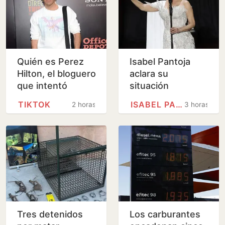
Quién es Perez
Isabel Pantoja
Hilton, el bloguero
aclara su
que intentó
situación
suicidarse
financiera tras el
TIKTOK
ISABEL PANTOJA
2 horas
3 horas
durante un
revés de la
directo en TikTok
Audiencia
Nacional
Tres detenidos
Los carburantes