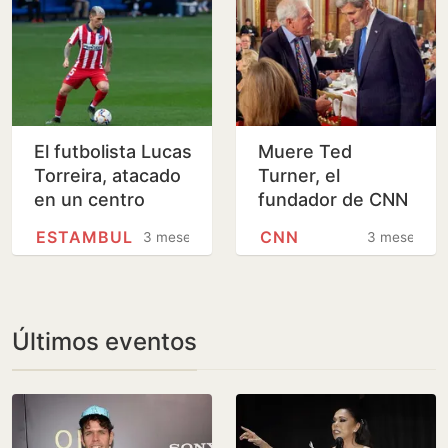
El futbolista Lucas
Muere Ted
Torreira, atacado
Turner, el
en un centro
fundador de CNN
comercial de
a sus 87 años
ESTAMBUL
CNN
3 meses
3 meses
Estambul por un
acosador de su…
Últimos eventos