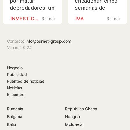
por matar
encadenan cinco
depredadores, un
semanas de
lince entre ellos,
subida y se
INVESTIGACIÓN
IVA
3 horas
3 horas
para aumentar la
acercan a los
caza menor en un
máximos del año
coto…
Contacto
info@ournet-group.com
Version: 0.2.2
Negocio
Publicidad
Fuentes de noticias
Noticias
El tiempo
Rumanía
República Checa
Bulgaria
Hungría
Italia
Moldavia