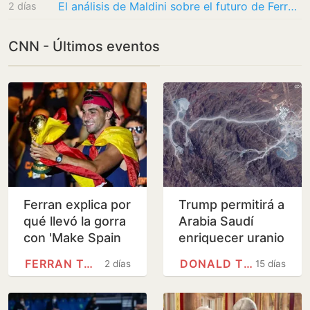
El análisis de Maldini sobre el futuro de Ferran Torres: ‘Es una pena. Incluso metiendo el…
2 días
CNN - Últimos eventos
Ferran explica por
Trump permitirá a
qué llevó la gorra
Arabia Saudí
con 'Make Spain
enriquecer uranio
Great Again'<br>
a cambio de
FERRAN TORRES
DONALD TRUMP
2 días
15 días
grandes
inversiones