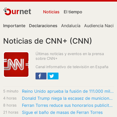
ur
net
Noticias
El tiempo
Importante
Declaraciones
Andalucía
Audiencia Nacio
Noticias de CNN+ (CNN)
Últimas noticias y eventos en la prensa
sobre CNN+
Canal informativo de televisión en España
Reino Unido aprueba la fusión de 111.000 millones de dólares entre Paramount y Warner…
5 minutos
Donald Trump niega la escasez de municiones en EE.UU.
4 horas
Ferran Torres reduce sus honorarios publicitarios para convertirse en imagen mundial de la…
8 horas
Sigue el baño de masas de Ferran Torres
21 horas