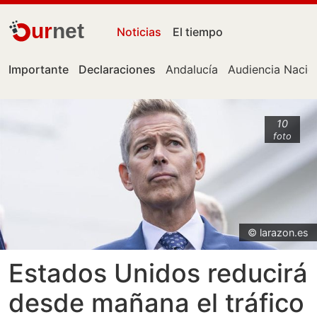
ur
net
Noticias
El tiempo
Importante
Declaraciones
Andalucía
Audiencia Nacio
10
foto
© larazon.es
Estados Unidos reducirá
desde mañana el tráfico