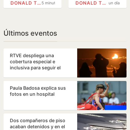
DONALD TRUMP
DONALD TRUMP
5 minutos
un día
la sentencia del
más progresista
Supremo
del Partido
Demócrata
Últimos eventos
RTVE despliega una
cobertura especial e
inclusiva para seguir el
eclipse solar del 12 de
agosto
Paula Badosa explica sus
fotos en un hospital
Dos compañeros de piso
acaban detenidos y en el