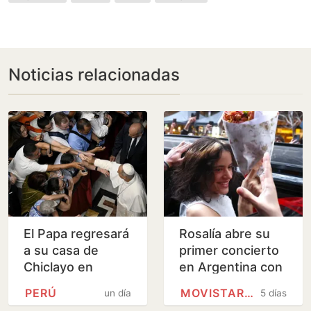
Noticias relacionadas
El Papa regresará
Rosalía abre su
a su casa de
primer concierto
Chiclayo en
en Argentina con
noviembre en un
una disculpa: “Mi
PERÚ
MOVISTAR PLUS+
un día
5 días
viaje a Perú,
amor por el país