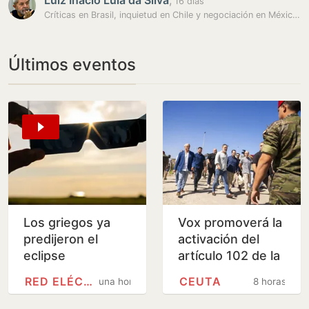
Luiz Inácio Lula da Silva
,
16 días
Críticas en Brasil, inquietud en Chile y negociación en México ante…
Últimos eventos
Los griegos ya
Vox promoverá la
predijeron el
activación del
eclipse
artículo 102 de la
Constitución para
RED ELÉCTRICA
CEUTA
una hora
8 horas
investigar a
Sánchez por…