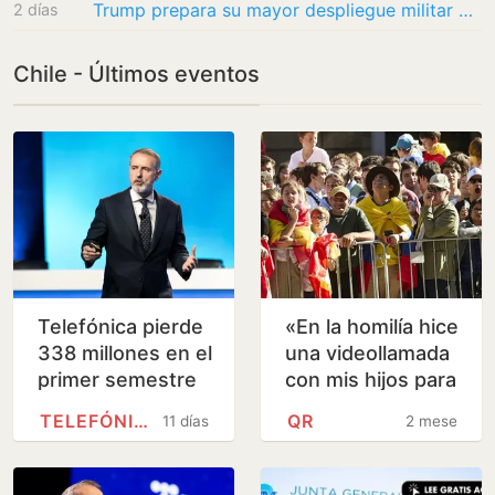
Trump prepara su mayor despliegue militar en toda Latinoamérica
2 días
Chile - Últimos eventos
Telefónica pierde
«En la homilía hice
338 millones en el
una videollamada
primer semestre
con mis hijos para
pero mejora sus
que se
TELEFÓNICA
QR
11 días
2 meses
previsiones para
reconcilien, y
2026
lloramos»