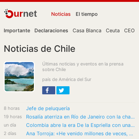
ur
net
Noticias
El tiempo
Importante
Declaraciones
Casa Blanca
Ceuta
CEO
Noticias de Chile
Últimas noticias y eventos en la prensa
sobre Chile
país de América del Sur
Jefe de peluquería
8 horas
Rosalía aterriza en Río de Janeiro con la chaqueta dorada de lujo que combina con las…
19 horas
Colombia abre la era De la Espriella con una investidura histórica en Cali
un día
Ana Torroja: «He venido millones de veces, Granada es una ciudad que atrapa»
2 días