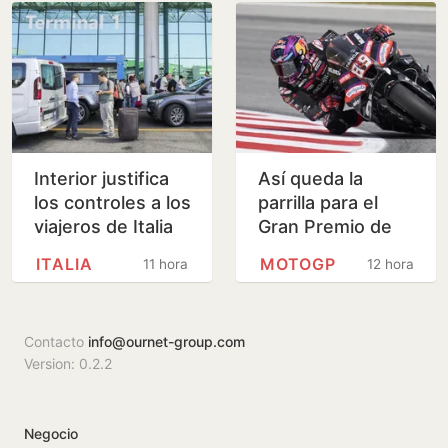
Interior justifica
Así queda la
los controles a los
parrilla para el
viajeros de Italia
Gran Premio de
por la presión
Gran Bretaña de
ITALIA
MOTOGP
11 horas
12 horas
migratoria en su
MotoGP
país
Contacto
info@ournet-group.com
Version: 0.2.2
Negocio