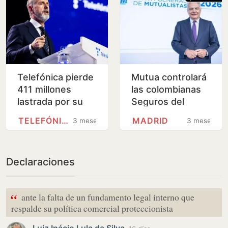
Telefónica pierde
Mutua controlará
411 millones
las colombianas
lastrada por su
Seguros del
salida de
Estado y Seguros
TELEFÓNICA
MADRID
3 meses
3 meses
Hispanoamérica
de Vida del
Estado
Declaraciones
“
ante la falta de un fundamento legal interno que
respalde su política comercial proteccionista