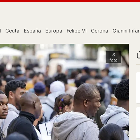
l
Ceuta
España
Europa
Felipe VI
Gerona
Gianni Infa
3
foto