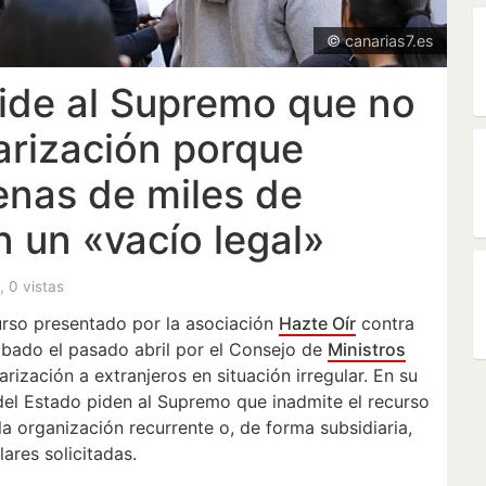
© canarias7.es
pide al Supremo que no
larización porque
enas de miles de
n un «vacío legal»
s, 0 vistas
rso presentado por la asociación
Hazte Oír
contra
bado el pasado abril por el Consejo de
Ministros
arización a extranjeros en situación irregular. En su
s del Estado piden al Supremo que inadmite el recurso
la organización recurrente o, de forma subsidiaria,
ares solicitadas.