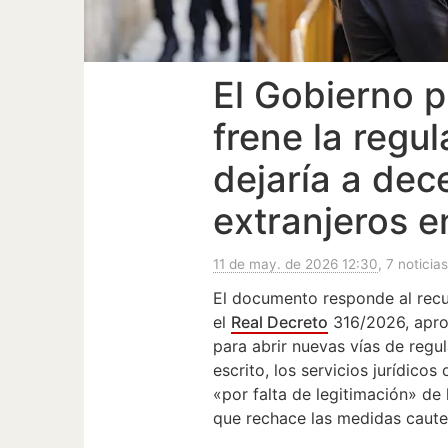
El Gobierno 
frene la regu
dejaría a dec
extranjeros e
11 de may. de 2026 12:30
, 7 noticia
El documento responde al recu
el
Real Decreto
316/2026, apro
para abrir nuevas vías de regul
escrito, los servicios jurídico
«por falta de legitimación» de 
que rechace las medidas cautel