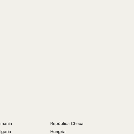
manía
República Checa
lgaria
Hungría