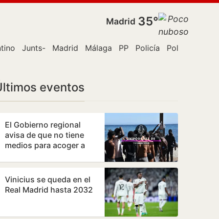
35°
Madrid
ntino
Junts-
Madrid
Málaga
PP
Policía
Policía judicia
Últimos eventos
El Gobierno regional
avisa de que no tiene
medios para acoger a
menores de Ceuta, pero
admite que…
Vinicius se queda en el
Real Madrid hasta 2032