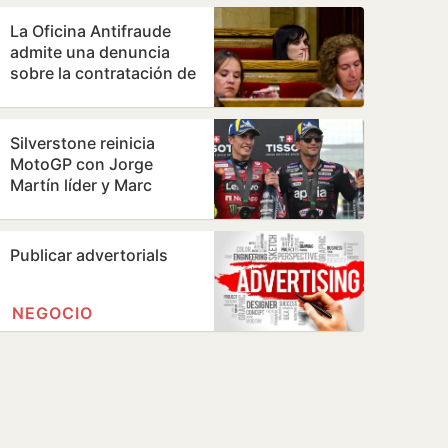
La Oficina Antifraude
admite una denuncia
sobre la contratación de
la hija de Orriols como
policía…
Silverstone reinicia
MotoGP con Jorge
Martín líder y Marc
Márquez al acecho
Publicar advertorials
NEGOCIO