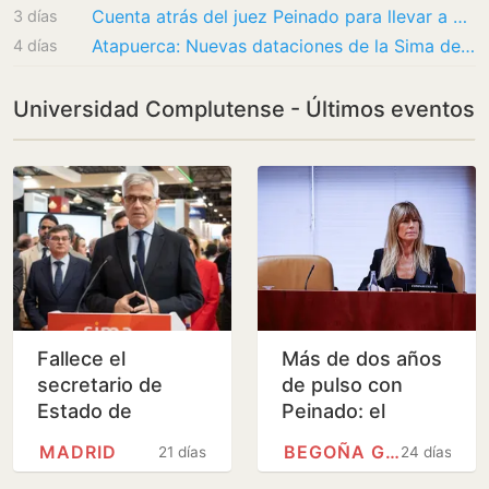
Cuenta atrás del juez Peinado para llevar a Begoña Gómez a juicio antes de jubilarse
3 días
Atapuerca: Nuevas dataciones de la Sima del Elefante precisan la historia de la formación…
4 días
Universidad Complutense - Últimos eventos
Fallece el
Más de dos años
secretario de
de pulso con
Estado de
Peinado: el
Vivienda, David
recorrido judicial
MADRID
BEGOÑA GÓMEZ
21 días
24 días
Lucas, a los 58
de la causa que