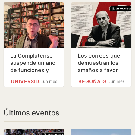
años
lleva a Begoña
Gómez al…
La Complutense
Los correos que
suspende un año
demuestran los
de funciones y
amaños a favor
sueldo a
de Barrabés: «Las
UNIVERSIDAD COMPLUTENSE
BEGOÑA GÓMEZ
un mes
un mes
Monedero por
otras ofertas han
acoso sexual
de bajar»
Últimos eventos