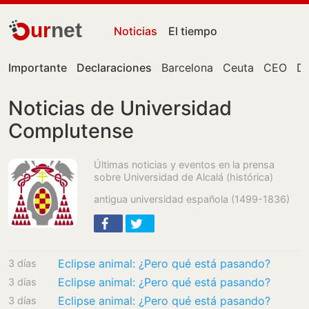
ur
net
Noticias
El tiempo
Importante
Declaraciones
Barcelona
Ceuta
CEO
Do
Noticias de Universidad
Complutense
Últimas noticias y eventos en la prensa
sobre Universidad de Alcalá (histórica)
antigua universidad española (1499-1836)
Eclipse animal: ¿Pero qué está pasando?
3 días
Eclipse animal: ¿Pero qué está pasando?
3 días
Eclipse animal: ¿Pero qué está pasando?
3 días