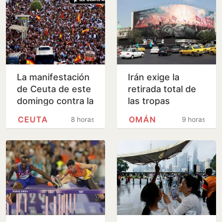
La manifestación
Irán exige la
de Ceuta de este
retirada total de
domingo contra la
las tropas
gestión de la
estadounidenses
CEUTA
OMÁN
8 horas
9 horas
crisis, en
para reabrir
imágenes
Ormuz