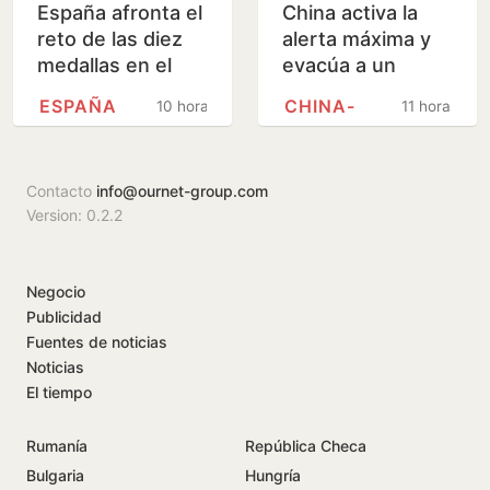
España afronta el
China activa la
reto de las diez
alerta máxima y
medallas en el
evacúa a un
Europeo de
millón de
ESPAÑA
CHINA-
10 horas
11 horas
atletismo
personas ante la
llegada del tifón
'Dolphin'
Contacto
info@ournet-group.com
Version: 0.2.2
Negocio
Publicidad
Fuentes de noticias
Noticias
El tiempo
Rumanía
República Checa
Bulgaria
Hungría