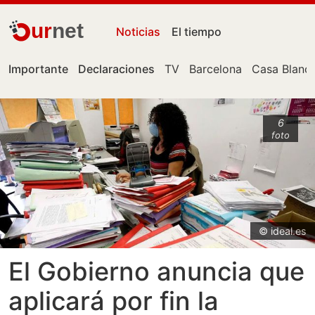
ur
net
Noticias
El tiempo
Importante
Declaraciones
TV
Barcelona
Casa Blanc
6
foto
© ideal.es
El Gobierno anuncia que
aplicará por fin la