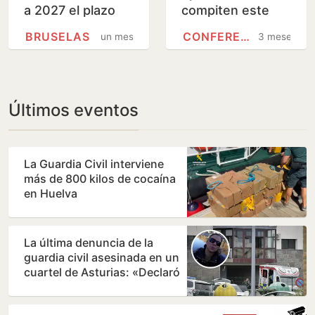
a 2027 el plazo
compiten este
para eliminar el
sábado por una
BRUSELAS
CONFERENCIA SECTORIAL
un mes
3 meses
abuso de
de las 18.000
temporalidad en
plazas para
lo…
funcionario del…
Últimos eventos
La Guardia Civil interviene
más de 800 kilos de cocaína
en Huelva
La última denuncia de la
guardia civil asesinada en un
cuartel de Asturias: «Declaró
que sentía…