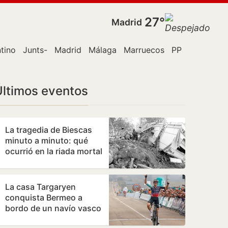
27°
Madrid
ntino
Junts-
Madrid
Málaga
Marruecos
PP
Policía
R
Últimos eventos
La tragedia de Biescas
minuto a minuto: qué
ocurrió en la riada mortal
de hace 30 años
La casa Targaryen
conquista Bermeo a
bordo de un navío vasco