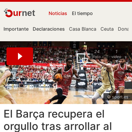
ur
net
Noticias
El tiempo
Importante
Declaraciones
Casa Blanca
Ceuta
Donal
24
1
foto
video
© sport.es
El Barça recupera el
orgullo tras arrollar al