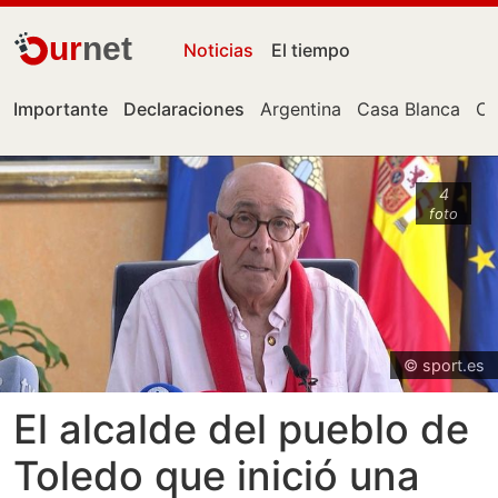
ur
net
Noticias
El tiempo
Importante
Declaraciones
Argentina
Casa Blanca
Ce
4
foto
© sport.es
El alcalde del pueblo de
Toledo que inició una