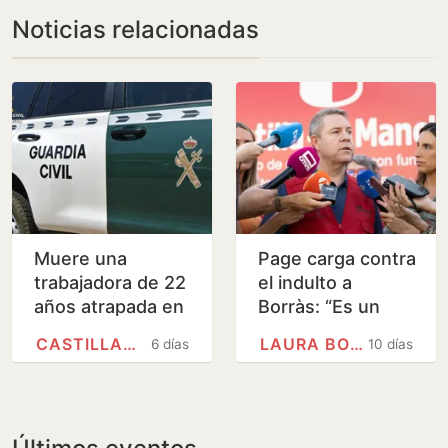
Noticias relacionadas
Muere una
Page carga contra
trabajadora de 22
el indulto a
años atrapada en
Borràs: “Es un
una máquina de
chantaje, daña la
CASTILLA-LA MANCHA
LAURA BORRÀS
6 días
10 días
una lavandería en
credibilidad en la
Toledo
lucha contra la…