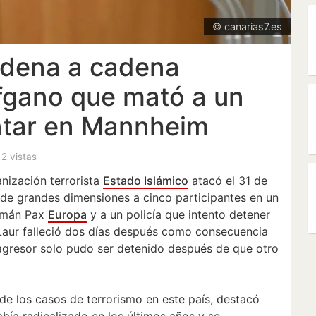
© canarias7.es
ndena a cadena
afgano que mató a un
entar en Mannheim
 2 vistas
anización terrorista
Estado Islámico
atacó el 31 de
de grandes dimensiones a cinco participantes en un
ulmán Pax
Europa
y a un policía que intento detener
 Laur falleció dos días después como consecuencia
 agresor solo pudo ser detenido después de que otro
de los casos de terrorismo en este país, destacó
ía radicalizado en los últimos años y se