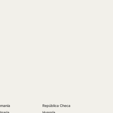
manía
República Checa
lgaria
Hungría