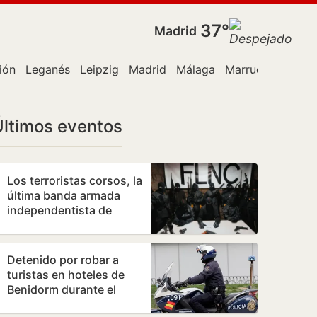
37°
Madrid
ión
Leganés
Leipzig
Madrid
Málaga
Marruecos
Polic
Últimos eventos
Los terroristas corsos, la
última banda armada
independentista de
Europa, declaran la
guerra a los…
Detenido por robar a
turistas en hoteles de
Benidorm durante el
desayuno