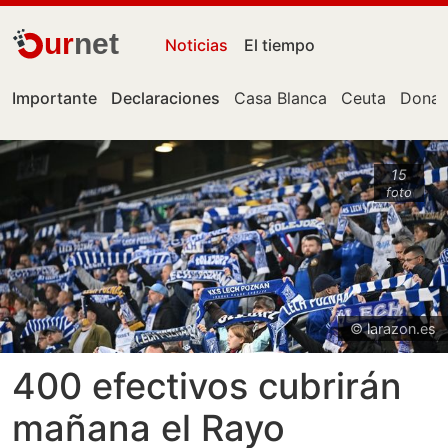
ur
net
Noticias
El tiempo
Importante
Declaraciones
Casa Blanca
Ceuta
Donal
15
foto
© larazon.es
400 efectivos cubrirán
mañana el Rayo