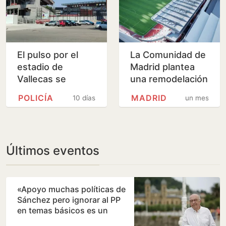
El pulso por el
La Comunidad de
estadio de
Madrid plantea
Vallecas se
una remodelación
recrudece y la
integral del
POLICÍA
MADRID
10 días
un mes
Comunidad
estadio de
denuncia al Rayo
Vallecas
Últimos eventos
«Apoyo muchas políticas de
Sánchez pero ignorar al PP
en temas básicos es un
error»