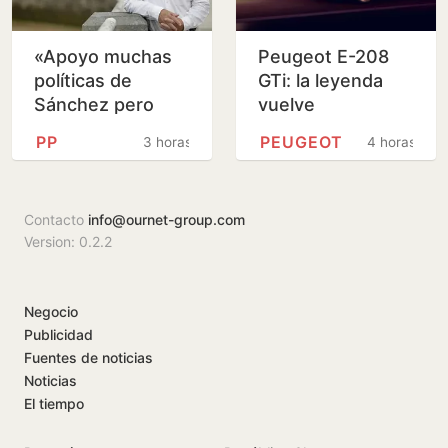
«Apoyo muchas
Peugeot E-208
políticas de
GTi: la leyenda
Sánchez pero
vuelve
ignorar al PP en
PP
PEUGEOT
3 horas
4 horas
temas básicos es
un error»
Contacto
info@ournet-group.com
Version: 0.2.2
Negocio
Publicidad
Fuentes de noticias
Noticias
El tiempo