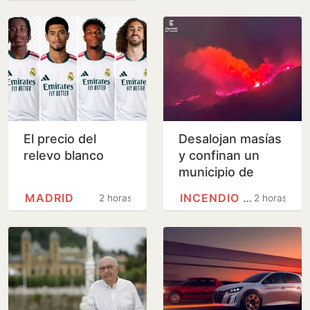
El precio del
Desalojan masías
relevo blanco
y confinan un
municipio de
Castellón por tres
MADRID
INCENDIO FORESTAL
2 horas
2 horas
incendios
simultáneos