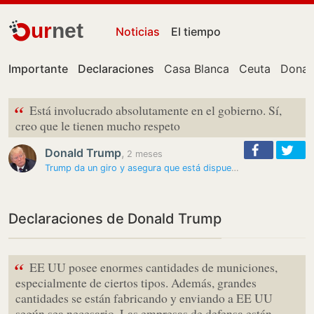
ur
net
Noticias
El tiempo
Importante
Declaraciones
Casa Blanca
Ceuta
Donal
“
Está involucrado absolutamente en el gobierno. Sí,
creo que le tienen mucho respeto
Donald Trump
,
2 meses
Trump da un giro y asegura que está dispuesto a reunirse con Mojtaba…
Declaraciones de Donald Trump
“
EE UU posee enormes cantidades de municiones,
especialmente de ciertos tipos. Además, grandes
cantidades se están fabricando y enviando a EE UU
según sea necesario. Las empresas de defensa están…