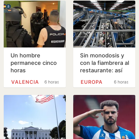
Un hombre
Sin monodosis y
permanece cinco
con la fiambrera al
horas
restaurante: así
atrincherado en
cambia el uso de
VALENCIA
EUROPA
6 horas
6 horas
un piso de
plásticos la nueva
Valencia con su
directiva…
madre