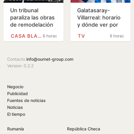
Un tribunal
Galatasaray-
paraliza las obras
Villarreal: horario
de remodelación
y dónde ver por
de la Casa Blanca
televisión el
CASA BLANCA
TV
6 horas
6 horas
ordenadas por
último amistoso
Trump
de pretemporada
del…
Contacto
info@ournet-group.com
Version: 0.2.2
Negocio
Publicidad
Fuentes de noticias
Noticias
El tiempo
Rumanía
República Checa