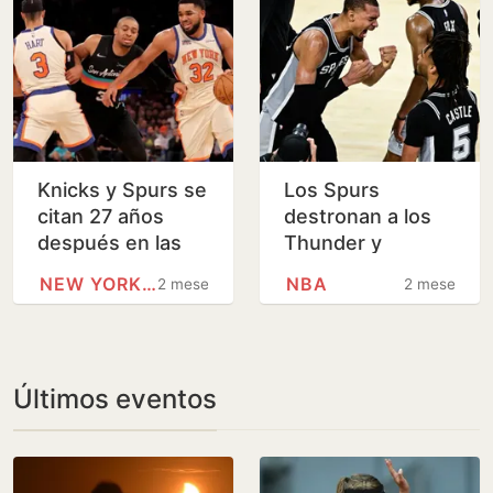
Knicks y Spurs se
Los Spurs
citan 27 años
destronan a los
después en las
Thunder y
Finales de la NBA
Wembanyama
NEW YORK KNICKS
NBA
2 meses
2 meses
luchará por su
primer anillo
Últimos eventos