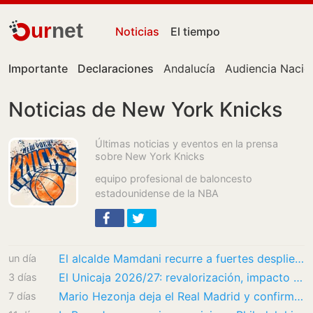
ur
net
Noticias
El tiempo
Importante
Declaraciones
Andalucía
Audiencia Nacio
Noticias de New York Knicks
Últimas noticias y eventos en la prensa
sobre New York Knicks
equipo profesional de baloncesto
estadounidense de la NBA
El alcalde Mamdani recurre a fuertes despliegues policiales en las calles de Nueva York
un día
El Unicaja 2026/27: revalorización, impacto inmediato y hambre de mejorar
3 días
Mario Hezonja deja el Real Madrid y confirma su fichaje por los Cleveland Cavaliers para…
7 días