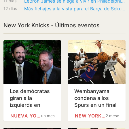
LeBron James se niega a vivir en Philadelphia: la sorprendente decisión que ha tomado
11 días
Más fichajes a la vista para el Barça de Sekulic
12 días
New York Knicks - Últimos eventos
Los demócratas
Wembanyama
giran a la
condena a los
izquierda en
Spurs en un final
Nueva York
de infarto
NUEVA YORK
NEW YORK KNICKS
un mes
2 meses