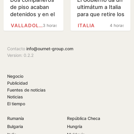
de piso acaban
ultimátum a Italia
detenidos y en el
para que retire los
hospital por
controles en la
VALLADOLID
ITALIA
3 horas
4 horas
agredirse con
frontera a los
muletas y floreros
viajeros que…
Contacto
info@ournet-group.com
Version: 0.2.2
Negocio
Publicidad
Fuentes de noticias
Noticias
El tiempo
Rumanía
República Checa
Bulgaria
Hungría