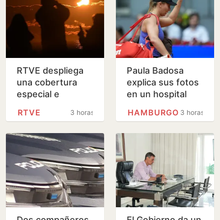
RTVE despliega
Paula Badosa
una cobertura
explica sus fotos
especial e
en un hospital
inclusiva para
RTVE
HAMBURGO
3 horas
3 horas
seguir el eclipse
solar del 12 de
agosto
Dos compañeros
El Gobierno da un