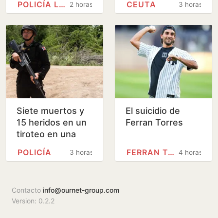
POLICÍA LOCAL
CEUTA
2 horas
3 horas
por las calles de
por la crisis de
Jávea
Ceuta
Siete muertos y
El suicidio de
15 heridos en un
Ferran Torres
tiroteo en una
escuela de
POLICÍA
FERRAN TORRES
3 horas
4 horas
Tailandia
Contacto
info@ournet-group.com
Version: 0.2.2