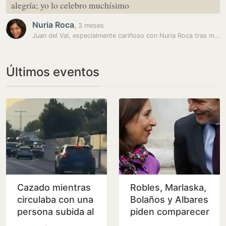
alegría; yo lo celebro muchísimo
Nuria Roca
,
3 meses
Juan del Val, especialmente cariñoso con Nuria Roca tras más de 25…
Últimos eventos
Cazado mientras
Robles, Marlaska,
circulaba con una
Bolaños y Albares
persona subida al
piden comparecer
techo del coche
en el Congreso