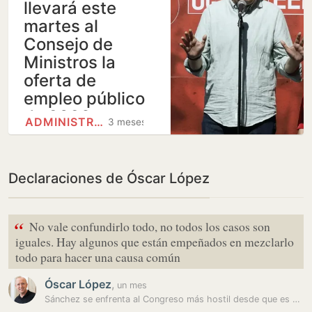
llevará este
martes al
Consejo de
Ministros la
oferta de
empleo público
de 2026
ADMINISTRACIÓN GENERAL DEL…
3 meses
Declaraciones de Óscar López
“
No vale confundirlo todo, no todos los casos son
iguales. Hay algunos que están empeñados en mezclarlo
todo para hacer una causa común
Óscar López
,
un mes
Sánchez se enfrenta al Congreso más hostil desde que es presidente…