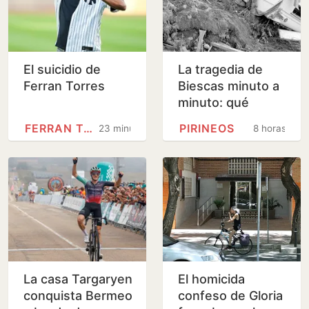
El suicidio de
La tragedia de
Ferran Torres
Biescas minuto a
minuto: qué
ocurrió en la riada
FERRAN TORRES
PIRINEOS
23 minutos
8 horas
mortal de hace
30 años
La casa Targaryen
El homicida
conquista Bermeo
confeso de Gloria