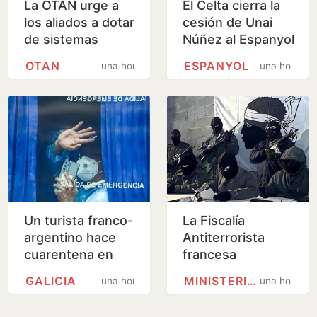
La OTAN urge a
El Celta cierra la
los aliados a dotar
cesión de Unai
de sistemas
Núñez al Espanyol
antimisiles a
OTAN
ESPANYOL
una hora
una hora
Ucrania antes del
invierno
Un turista franco-
La Fiscalía
argentino hace
Antiterrorista
cuarentena en
francesa
Galicia por
investiga las
GALICIA
MINISTERIO PÚBLICO
una hora
una hora
hantavirus
amenazas a los
turistas de la