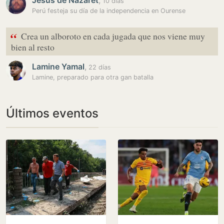
Jesús de Nazaret
,
10 días
Perú festeja su día de la independencia en Ourense
“
Crea un alboroto en cada jugada que nos viene muy
bien al resto
Lamine Yamal
,
22 días
Lamine, preparado para otra gan batalla
Últimos eventos