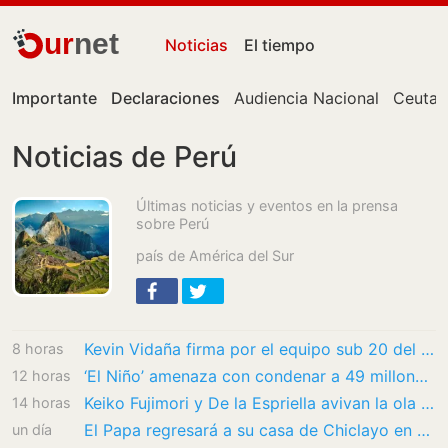
ur
net
Noticias
El tiempo
Importante
Declaraciones
Audiencia Nacional
Ceuta
Noticias de Perú
Últimas noticias y eventos en la prensa
sobre Perú
país de América del Sur
Kevin Vidaña firma por el equipo sub 20 del Sporting Cristal de Perú
8 horas
‘El Niño’ amenaza con condenar a 49 millones de personas más a una hambruna aguda
12 horas
Keiko Fujimori y De la Espriella avivan la ola conservadora en Latinoamérica
14 horas
El Papa regresará a su casa de Chiclayo en noviembre en un viaje a Perú, Argentina y…
un día