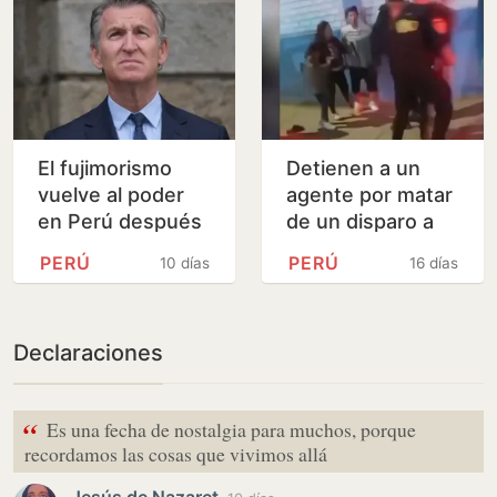
El fujimorismo
Detienen a un
vuelve al poder
agente por matar
en Perú después
de un disparo a
de 26 años con la
un menor en Perú
PERÚ
PERÚ
10 días
16 días
toma de posesión
de Keiko Fujimori
Declaraciones
“
Es una fecha de nostalgia para muchos, porque
recordamos las cosas que vivimos allá