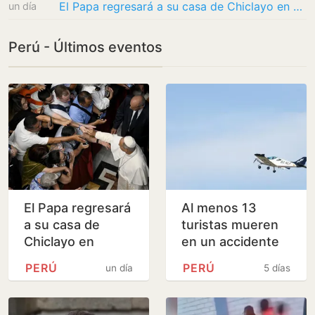
El Papa regresará a su casa de Chiclayo en noviembre en un viaje a Perú, Argentina y…
un día
Perú - Últimos eventos
El Papa regresará
Al menos 13
a su casa de
turistas mueren
Chiclayo en
en un accidente
noviembre en un
de avioneta en
PERÚ
PERÚ
un día
5 días
viaje a Perú,
Perú
Argentina y
Uruguay