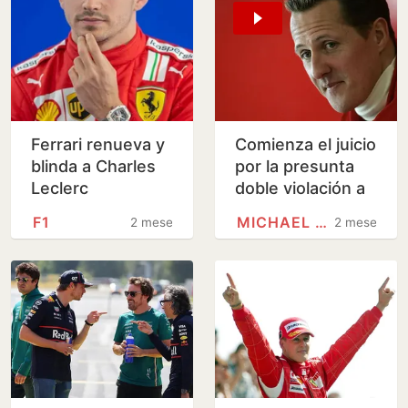
Ferrari renueva y
Comienza el juicio
blinda a Charles
por la presunta
Leclerc
doble violación a
la enfermera de
F1
MICHAEL SCHUMACHER
2 meses
2 meses
Michael
Schumacher en la
masión…