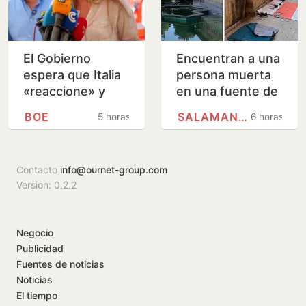
El Gobierno
Encuentran a una
espera que Italia
persona muerta
«reaccione» y
en una fuente de
tenga claro que el
Salamanca
BOE
SALAMANCA
5 horas
6 horas
espacio
Schengen «no ha
sido violado»
Contacto
info@ournet-group.com
Version: 0.2.2
Negocio
Publicidad
Fuentes de noticias
Noticias
El tiempo