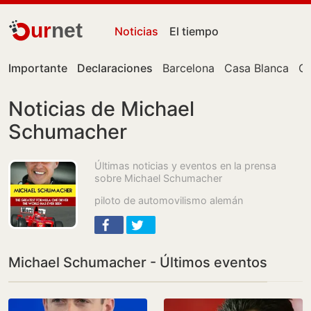
ur
net
Noticias
El tiempo
Importante
Declaraciones
Barcelona
Casa Blanca
Ce
Noticias de Michael
Schumacher
Últimas noticias y eventos en la prensa
sobre Michael Schumacher
piloto de automovilismo alemán
Michael Schumacher - Últimos eventos