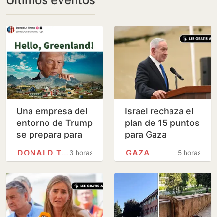
Últimos eventos
Una empresa del
Israel rechaza el
entorno de Trump
plan de 15 puntos
se prepara para
para Gaza
perforar en
impulsado por
DONALD TRUMP
GAZA
3 horas
5 horas
Groenlandia sin
Trump
permiso de las…