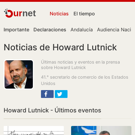
ur
net
Noticias
El tiempo
Importante
Declaraciones
Andalucía
Audiencia Nacio
Noticias de Howard Lutnick
Últimas noticias y eventos en la prensa
sobre Howard Lutnick
41.° secretario de comercio de los Estados
Unidos
Howard Lutnick - Últimos eventos