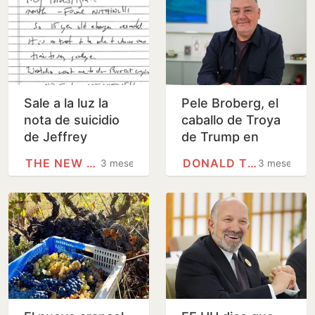
Sale a la luz la
Pele Broberg, el
nota de suicidio
caballo de Troya
de Jeffrey
de Trump en
Epstein
Groenlandia
THE NEW YORK TIMES
DONALD TRUMP
3 meses
3 meses