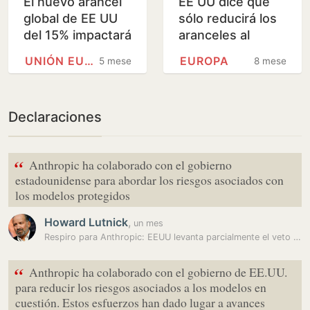
El nuevo arancel
EE UU dice que
global de EE UU
sólo reducirá los
del 15% impactará
aranceles al
más en las pymes
aluminio y el
UNIÓN EUROPEA
EUROPA
5 meses
8 meses
españolas
acero si Europa
se replantea sus
normas…
Declaraciones
“
Anthropic ha colaborado con el gobierno
estadounidense para abordar los riesgos asociados con
los modelos protegidos
Howard Lutnick
,
un mes
Respiro para Anthropic: EEUU levanta parcialmente el veto a su IA en…
“
Anthropic ha colaborado con el gobierno de EE.UU.
para reducir los riesgos asociados a los modelos en
cuestión. Estos esfuerzos han dado lugar a avances