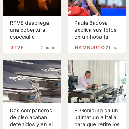
RTVE despliega
Paula Badosa
una cobertura
explica sus fotos
especial e
en un hospital
inclusiva para
RTVE
HAMBURGO
2 horas
2 horas
seguir el eclipse
solar del 12 de
agosto
Dos compañeros
El Gobierno da un
de piso acaban
ultimátum a Italia
detenidos y en el
para que retire los