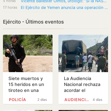
Vicente Ballester Olmos, ufólogo: “Si la NASA descubre una civilización extraterrestre, no…
5 horas
El Ejército de Yemen anuncia una operación contra hutíes y promete responder a ataques
17 horas
Ejército - Últimos eventos
Siete muertos y
La Audiencia
15 heridos en un
Nacional rechaza
tiroteo en una
acordar el
escuela de
despliegue militar
POLICÍA
AUDIENCIA NACIONAL
2 días
4 días
Tailandia
en la frontera de
Ceuta que pidió