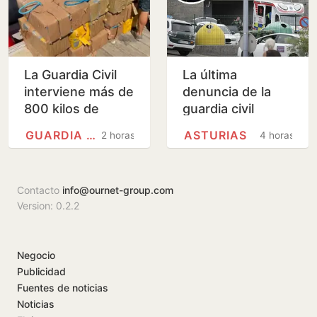
La Guardia Civil
La última
interviene más de
denuncia de la
800 kilos de
guardia civil
cocaína en Huelva
asesinada en un
GUARDIA CIVIL
ASTURIAS
2 horas
4 horas
cuartel de
Asturias: «Declaró
que sentía…
Contacto
info@ournet-group.com
Version: 0.2.2
Negocio
Publicidad
Fuentes de noticias
Noticias