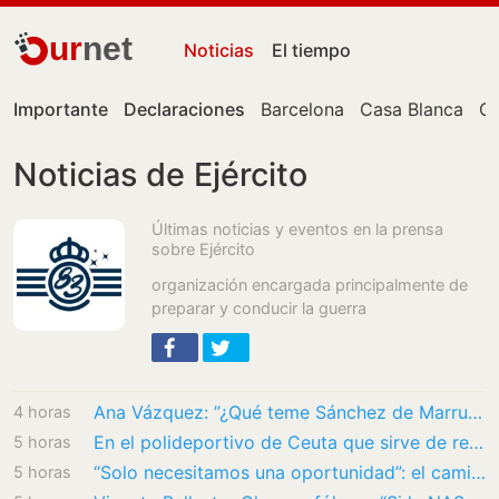
ur
net
Noticias
El tiempo
Importante
Declaraciones
Barcelona
Casa Blanca
Ce
Noticias de Ejército
Últimas noticias y eventos en la prensa
sobre Ejército
organización encargada principalmente de
preparar y conducir la guerra
Ana Vázquez: ”¿Qué teme Sánchez de Marruecos para comportarse como su siervo?”
4 horas
En el polideportivo de Ceuta que sirve de refugio a 250 mujeres y niñas migrantes: “Huyen…
5 horas
“Solo necesitamos una oportunidad”: el camino a Ceuta de Mohamed y cientos de sudaneses…
5 horas