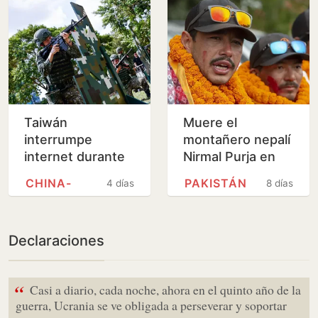
Vox
Taiwán
Muere el
interrumpe
montañero nepalí
internet durante
Nirmal Purja en
sus maniobras
una avalancha en
CHINA-
PAKISTÁN
4 días
8 días
militares
Pakistán
Declaraciones
“
Casi a diario, cada noche, ahora en el quinto año de la
guerra, Ucrania se ve obligada a perseverar y soportar