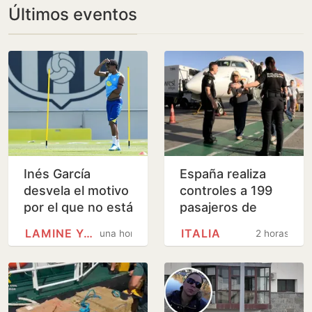
Últimos eventos
Inés García
España realiza
desvela el motivo
controles a 199
por el que no está
pasajeros de
con Lamine Yamal
terceros países
LAMINE YAMAL
ITALIA
una hora
2 horas
en Colombia:
en el primer día
‘Tengo malas…
de fronteras con
Italia