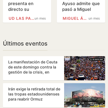
presenta en
Ayuso admite que
directo su
pasó a Miguel
campaña de
Ángel Rodríguez
UD LAS PALMAS
MIGUEL ÁNGEL
un mes
un mes
abonados para la
la foto de dos
temporada 2026-
periodistas
27
Últimos eventos
La manifestación de Ceuta
de este domingo contra la
gestión de la crisis, en
imágenes
Irán exige la retirada total de
las tropas estadounidenses
para reabrir Ormuz