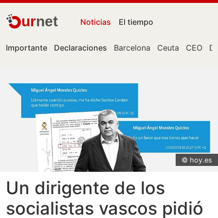
ur
net
Noticias
El tiempo
Importante
Declaraciones
Barcelona
Ceuta
CEO
Do
© hoy.es
Un dirigente de los
socialistas vascos pidió