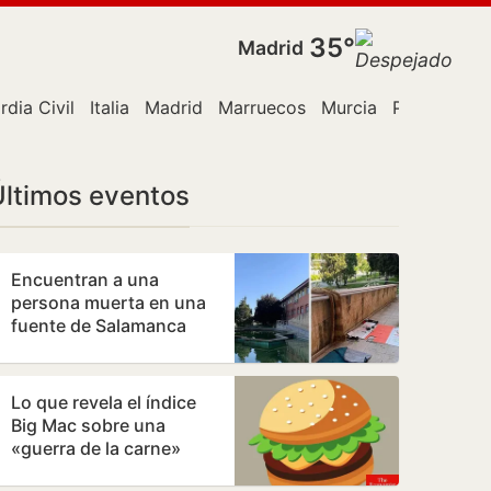
35°
Madrid
rdia Civil
Italia
Madrid
Marruecos
Murcia
Policía
Ro
Últimos eventos
Encuentran a una
persona muerta en una
fuente de Salamanca
Lo que revela el índice
Big Mac sobre una
«guerra de la carne»
monetaria a escala