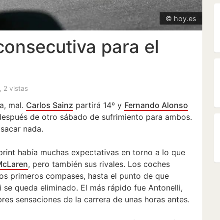
© hoy.es
consecutiva para el
i
, 2 vistas
a, mal.
Carlos Sainz
partirá 14º y
Fernando Alonso
 después de otro sábado de sufrimiento para ambos.
sacar nada.
print había muchas expectativas en torno a lo que
McLaren
, pero también sus rivales. Los coches
tos primeros compases, hasta el punto de que
i se queda eliminado. El más rápido fue Antonelli,
res sensaciones de la carrera de unas horas antes.